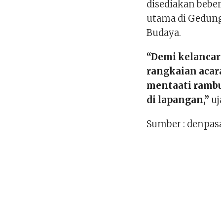
disediakan beber
utama di Gedung
Budaya.
“Demi kelancara
rangkaian acar
mentaati rambu 
di lapangan,”
uj
Sumber : denpasa