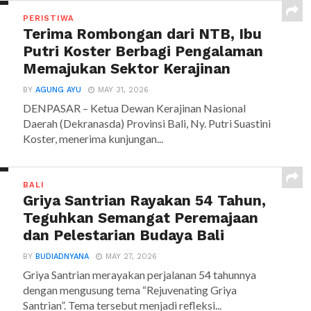
PERISTIWA
Terima Rombongan dari NTB, Ibu
Putri Koster Berbagi Pengalaman
Memajukan Sektor Kerajinan
BY
AGUNG AYU
MAY 31, 2026
DENPASAR – Ketua Dewan Kerajinan Nasional
Daerah (Dekranasda) Provinsi Bali, Ny. Putri Suastini
Koster, menerima kunjungan...
BALI
Griya Santrian Rayakan 54 Tahun,
Teguhkan Semangat Peremajaan
dan Pelestarian Budaya Bali
BY
BUDIADNYANA
MAY 27, 2026
Griya Santrian merayakan perjalanan 54 tahunnya
dengan mengusung tema “Rejuvenating Griya
Santrian”. Tema tersebut menjadi refleksi...