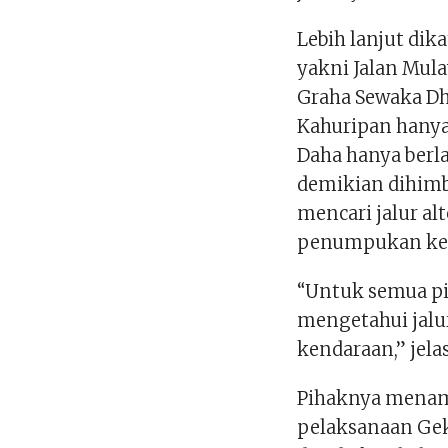
Lebih lanjut dik
yakni Jalan Mul
Graha Sewaka D
Kahuripan hanya 
Daha hanya berla
demikian dihim
mencari jalur al
penumpukan ke
“Untuk semua p
mengetahui jalu
kendaraan,” jela
Pihaknya menam
pelaksanaan Geka