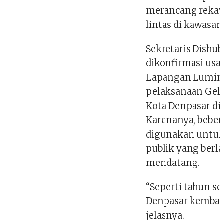
merancang rekaya
lintas di kawas
Sekretaris Dishu
dikonfirmasi usa
Lapangan Lumint
pelaksanaan Gel
Kota Denpasar d
Karenanya, bebe
digunakan untu
publik yang ber
mendatang.
“Seperti tahun 
Denpasar kembal
jelasnya.