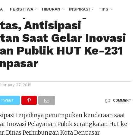
Terapkan Rekayasa
A
PERISTIWA
HIBURAN
INSPIRASI
TIPS
tas, Antisipasi
COPE
an Saat Gelar Inovasi
an Publik HUT Ke-231
npasar
February 27, 2019
TWEET
COMMENT
ipasi terjadinya penumpukan kendaraan saat
ar Inovasi Pelayanan Pubik serangkaian Hut ke-
ar, Dinas Perhubungan Kota Denpasar