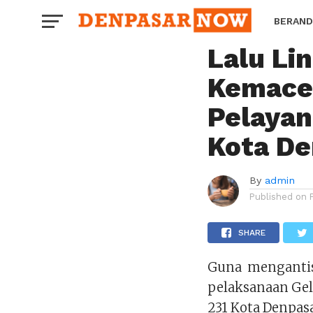
PERISTIWA
Dishub 
BERAND
Lalu Lin
HOROS
Kemacet
Pelayan
Kota De
By
admin
Published on
SHARE
Guna mengantis
pelaksanaan Gel
231 Kota Denpas