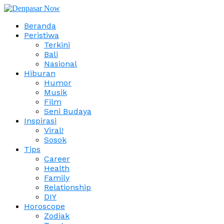
Beranda
Peristiwa
Terkini
Bali
Nasional
Hiburan
Humor
Musik
Film
Seni Budaya
Inspirasi
Viral!
Sosok
Tips
Career
Health
Family
Relationship
DIY
Horoscope
Zodiak