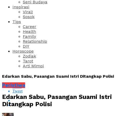
Seni Budaya
Inspirasi
Viral!
Sosok
Tips
Career
Health
Family
Relationship
DIY
Horoscope
Zodiak
Tarot
Arti Mimpi
Edarkan Sabu, Pasangan Suami Istri Ditangkap Polisi
Peristiwa
Share
Tweet
Edarkan Sabu, Pasangan Suami Istri
Ditangkap Polisi