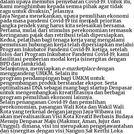
dalam upaya memutus penyebaran Covid-19. Untuk itu,
kami menghimbau kepada semua pihak agar tidak
ragu untuk divaksin,” jelasnya
Jaya Negara menekankan, upaya pemulihan ekonomi
pada masa pandemi Covid-19 ini menjadi prioritas
jangka pendek yang harus kita selesaikan bersama.
Pertama, mulai dari stimulus perekonomian termasuk
keringanan pajak dan retribusi telah dipersiapkan.
Kedua, pelatihan bagi tenaga kerja yang mengalami
pemutusan hubungan kerja telah dipersiapkan melalui
Program Inkubator Pandemi Covid-19. ketiga, setelah
lolos dari Program Inkubator Pandemi Covid-19, kami
fasilitasi pemberian modal kerja (sinergitas dengan
BPD dan Jamkrida).
Selanjutnya, menyiapkan
e-marketplace
dengan
menggandeng UMKM. Selain itu
program pendampingan bagi UMKM untuk
pengembangan produk berstandar ekspor. Serta
optimalisasi DNA sebagai ruang bagi startup Denpasar
untuk mengembangkan kreatifitasnya dan berbagai
program pemulihan ekonomi lainnya.
Selain penanganan Covid-19 dan pemulihan
perekonomian, pasangan Wali Kota dan Wakil Wali
Kota yang terkenal dengan jargon Jaya-Wibawa ini
akan merealisasikan Visi Kota Kreatif Berbasis Budaya
Menuju Denpasar Maju (Makmur, Aman, Jujur dan
Unggul). dimana, visi ini merupakan pengejawantahan
dan sinergitas dengan visi Nangun Sat Kerthi Loka