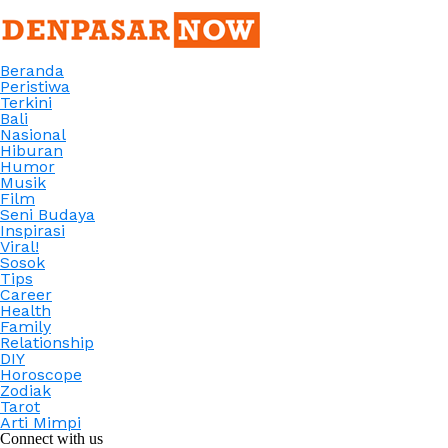
Beranda
Peristiwa
Terkini
Bali
Nasional
Hiburan
Humor
Musik
Film
Seni Budaya
Inspirasi
Viral!
Sosok
Tips
Career
Health
Family
Relationship
DIY
Horoscope
Zodiak
Tarot
Arti Mimpi
Connect with us