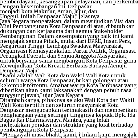
pemberdayaan, kesanggupan pelayanan, dan perkemb
Dengan keseimbangan ini, Denpasar
menjadi kota Makmur, Aman, Jujur, dan
Unggul. Inilah Denpasar Maju,” jelasnya
Jaya Negara mengatakan, dalam mewujudkan Visi dan
Misi Pembangunan Kota Denpasar di atas, dibutuhkan
dukungan dan kerjasama dari semua Stakeholder
Pembangunan. Dalam kesempatan yang baik ini kami
mengajak semua Pihak, mulai dari DPRD, Insan Pers,
Perguruan Tinggi, Lembaga Swadaya Masyarakat,
Organisasi Kemasyarakatan, Partai Politik, Organisasi
Perangkat Daerah, dan Semua Anggota Masyarakat,
untuk bersama-sama membangun Kota Denpasar guna
Mewujudkan ‘Kota Kreatif Berbasis Budaya Menuju
Denpasar Maju’.
“Kami adalah Wali Kota dan Wakil Wali Kota untuk
seluruh warga Kota Denpasar, bukan golongan atau
kelompok tertentu. Amanat warga Kota Denpasar yang
diberikan akan kami laksanakan dengan penuh rasa
tanggung jawab,” ujar Jaya Negara
Ditambahkanya, pihaknya selaku Wali Kota dan Wakil
Wali Kota terpilih dan seluruh masyarakat Kota
Denpasar mengucapkan terimakasih dan memberikan
penghargaan yang setinggi-tingginya kepada Bpk. Ida
Bagus Rai Dharmawijaya Mantra, yang telah
meletakkan pondasi dan struktur yang kuat terhadap
pembangunan Kota Denpasar.
“Mengawali masa bhakti kami, ijinkan kami mengajak