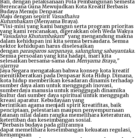
Bali, dengan pelaksanaan Pola Pembangunan Semesta
Berencana Guna Mewujudkan Kota Kreatif Berbasis
Budaya Menuju Denpasar
Maju dengan sepirit
Vasudhaiva
Kutumbakam
(Menyama Braya).
“Visi-misi yang kami bangun serta program prioritas
yang kami rencanakan, digerakkan oleh Weda Wakya
“
Vasudaiva Khutumbakam
” yang mengandung makna
dalam kehidupan ini kita semua bersaudara. Semua
sektor kehidupan harus diselesaikan
dengan
parasparos sarpanaya
,
salunglung sabayantaka
.
Semua persoalan yang kita hadapi, mari kita
selesaikan bersama-sama dan
Menyama Braya
,”
ujarnya
Jaya Negara mengatakan bahwa konsep kota kreatif
menitikberatkan pada Denpasar Kota Hidup. Dimana,
kota hidup memberikan kesadaran dinamis terhadap
sumber daya alam untuk menggugah inovasi,
sumberdaya manusia untuk menggugah dinamika
kultur dan sumber daya spiritual untuk menggugah
kreasi aparatur. Kebudayaan yang
berintikan agama menjadi spirit kreatifitas, baik
penciptaan, pelestarian maupun penyempurnaan
tatanan nilai dalam rangka memelihara keteraturan,
ketertiban dan keseimbangan sosial.
“Berbasis budaya pada gilirannya
dapat memelihara keseimbangan kekuatan regulasi,
kemampuan