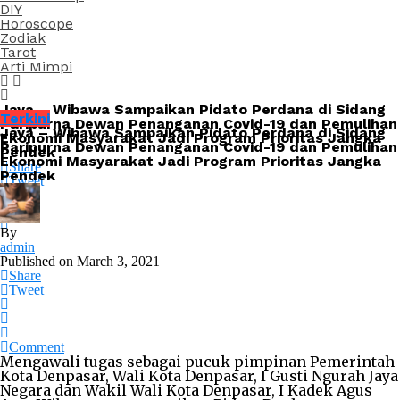
DIY
Horoscope
Zodiak
Tarot
Arti Mimpi
Jaya – Wibawa Sampaikan Pidato Perdana di Sidang
Terkini
Paripurna Dewan Penanganan Covid-19 dan Pemulihan
Jaya – Wibawa Sampaikan Pidato Perdana di Sidang
Ekonomi Masyarakat Jadi Program Prioritas Jangka
Paripurna Dewan Penanganan Covid-19 dan Pemulihan
Pendek
Ekonomi Masyarakat Jadi Program Prioritas Jangka
Share
Pendek
Tweet
By
admin
Published on
March 3, 2021
Share
Tweet
Comment
Mengawali tugas sebagai pucuk pimpinan Pemerintah
Kota Denpasar, Wali Kota Denpasar, I Gusti Ngurah Jaya
Negara dan Wakil Wali Kota Denpasar, I Kadek Agus