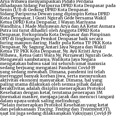
Arya Wibawa menyampaikan Pidato Perdana
dihadapan Sidang Paripurna DPRD Kota Denpasar pada
Senin (1/3) di Gedung DPRD Kota Denpasar.
Sidang Paripurna Dewan yang dipimpin Ketua DPRD
Kota Denpasar, I Gusti Ngurah Gede bersama Wakil
Ketua DPRD Kota Denpasar, I Wayan Mariyana
Wandhira, I Made Mulyawan Arya dan AA Ketut Asmara
Putra ini turut dihadiri oleh Anggota DPRD Kota
Denpasar, Forkopimda Kota Denpasar dan Pimpinan
OPD di lingkungan Pemkot Denpasar baik secara
luring maupun daring. Hadir pula Ketua TP. PKK Kota
Denpasar, Ny. Sagung Antari Jaya Negara dan Wakil
Ketua TP. PKK Kota Denpasar, Ny. Ayu Kristi Arya
Wibawa., Ketua Gatri Wara Ny. Purnawati Ngurah Gede.
Mengawali sambutanya, Walikota Jaya Negara
mengatakan bahwa saat ini seluruh umat manusia
sedang berjuang mengatasi Pandemi Covid-19
yang sedang mewabah. Dimana, pandemi ini telah
merenggut banyak korban jiwa, serta menurunkan
aktivitas ekonomi masyarakat. Dimana, hal yang
paling utama dilakukan oleh semua pihak dalam
beraktivitas adalah disiplin menerapkan Protokol
Kesehatan dengan ketat, terutama penerapan 3M
(memakai masker, menjaga jarak dan mencuci tangan)
dalam upaya untuk saling melindungi.
“Selain menerapkan Protokol Kesehatan yang ketat
dan pelaksanaan
Tracing
,
Testing
dan
Treatment
(3T),
saat ini juga sedang dilaksanakan Vaksinasi Covid-19