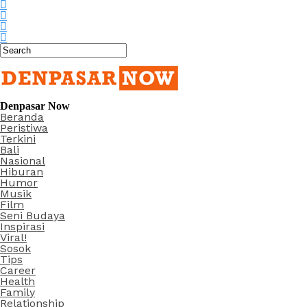
Denpasar Now
Beranda
Peristiwa
Terkini
Bali
Nasional
Hiburan
Humor
Musik
Film
Seni Budaya
Inspirasi
Viral!
Sosok
Tips
Career
Health
Family
Relationship