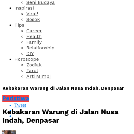
Seni Budaya
Inspirasi
Viral!
Sosok
Tips
Career
Health
Family
Relationship
DIY
Horoscope
Zodiak
Tarot
Arti Mimpi
Kebakaran Warung di Jalan Nusa Indah, Denpasar
Peristiwa
Share
Tweet
Kebakaran Warung di Jalan Nusa
Indah, Denpasar