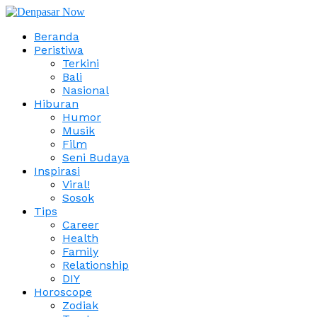
Beranda
Peristiwa
Terkini
Bali
Nasional
Hiburan
Humor
Musik
Film
Seni Budaya
Inspirasi
Viral!
Sosok
Tips
Career
Health
Family
Relationship
DIY
Horoscope
Zodiak