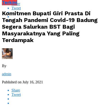
Terkini
Share
Tweet
Komitmen Bupati Giri Prasta Di
Tengah Pandemi Covid-19 Badung
Segera Salurkan BST Bagi
Masyarakatnya Yang Paling
Terdampak
By
admin
Published on
July 16, 2021
Share
Tweet