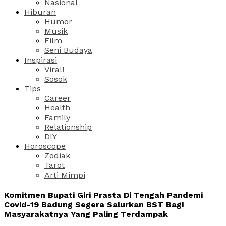
Nasional
Hiburan
Humor
Musik
Film
Seni Budaya
Inspirasi
Viral!
Sosok
Tips
Career
Health
Family
Relationship
DIY
Horoscope
Zodiak
Tarot
Arti Mimpi
Komitmen Bupati Giri Prasta Di Tengah Pandemi
Covid-19 Badung Segera Salurkan BST Bagi
Masyarakatnya Yang Paling Terdampak