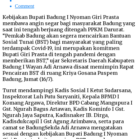
Comment
Kebijakan Bupati Badung I Nyoman Giri Prasta
membawa angin segar bagi masyarakat Badung yang
saat ini tengah berjuang ditengah PPKM Darurat.
“Pemkab Badung akan segera mencairkan Bantuan
Sosial Tunai (BST) bagi masyarakat yang paling
terdampak Covid-19, ini merupakan komitmen
Bupati Giri Prasta di tengah pandemi dengan
memberikan BST,” ujar Sekretaris Daerah Kabupaten
Badung I Wayan Adi Arnawa disaat memimpin Rapat
Pencairan BST di ruang Kriya Gosana Puspem
Badung, Jumat (16/7).
Turut mendampingi Kadis Sosial I Ketut Sudarsana,
Inspektorat Luh Putu Suryaniti, Kepala BPMD I
Komang Argawa, Direktur BPD Cabang Mangupura I
Gst. Ngurah Bagus Artawan, Kadis Kominfo I Gst.
Ngurah Jaya Saputra, Kadisnaker IB. Dirga,
Kadisdukcapil I Gst Agung Arimbawa, serta para
camat se BadungSekda Adi Arnawa mengatakan
sesuai dengan kebijakan Bupati Badung I Nyoman