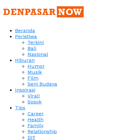
Beranda
Peristiwa
Terkini
Bali
Nasional
Hiburan
Humor
Musik
Film
Seni Budaya
Inspirasi
Viral!
Sosok
Tips
Career
Health
Family
Relationship
DIY