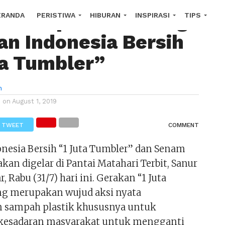
t Denpasar Dukung
ERANDA
PERISTIWA
HIBURAN
INSPIRASI
TIPS
an Indonesia Bersih
OROSCOPE
ta Tumbler”
n
d on
August 1, 2019
TWEET
COMMENT
nesia Bersih “1 Juta Tumbler” dan Senam
kan digelar di Pantai Matahari Terbit, Sanur
, Rabu (31/7) hari ini. Gerakan “1 Juta
g merupakan wujud aksi nyata
 sampah plastik khususnya untuk
esadaran masyarakat untuk mengganti