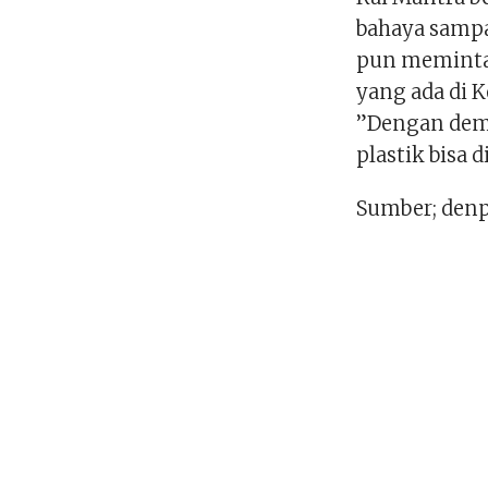
bahaya sampah
pun meminta 
yang ada di K
”Dengan dem
plastik bisa 
Sumber; denp