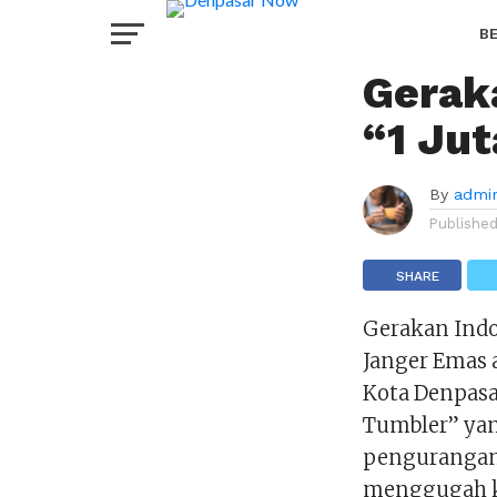
TERKINI
Pemko
B
Gerak
H
“1 Ju
By
admi
Publishe
SHARE
Gerakan Indo
Janger Emas a
Kota Denpasar
Tumbler” yan
pengurangan
menggugah k