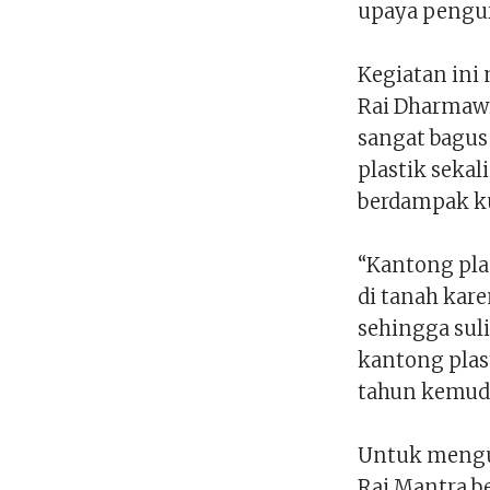
upaya pengur
Kegiatan ini 
Rai Dharmawi
sangat bagu
plastik seka
berdampak ku
“Kantong plas
di tanah kar
sehingga sul
kantong plas
tahun kemudi
Untuk mengur
Rai Mantra b