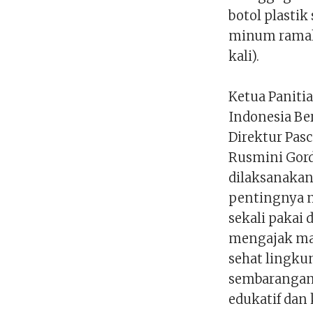
botol plastik
minum ramah 
kali).
Ketua Paniti
Indonesia Ber
Direktur Pasc
Rusmini Gord
dilaksanaka
pentingnya 
sekali pakai 
mengajak mas
sehat lingk
sembarangan
edukatif dan 