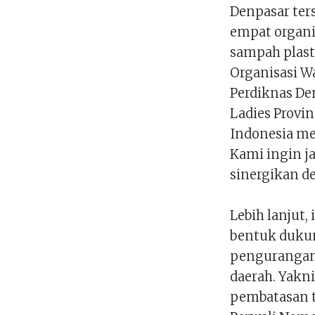
Denpasar ters
empat organi
sampah plast
Organisasi Wa
Perdiknas De
Ladies Provin
Indonesia me
Kami ingin j
sinergikan de
Lebih lanjut
bentuk dukun
pengurangan 
daerah. Yakn
pembatasan t