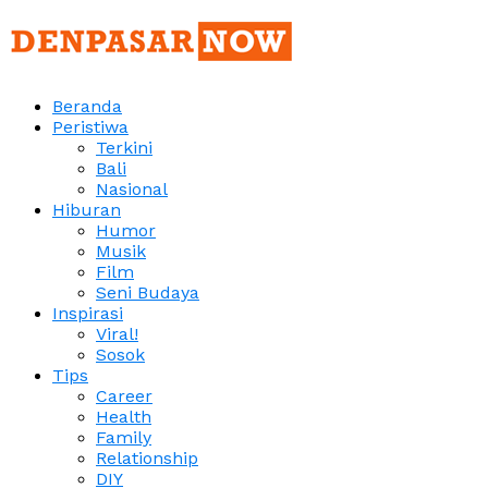
Beranda
Peristiwa
Terkini
Bali
Nasional
Hiburan
Humor
Musik
Film
Seni Budaya
Inspirasi
Viral!
Sosok
Tips
Career
Health
Family
Relationship
DIY