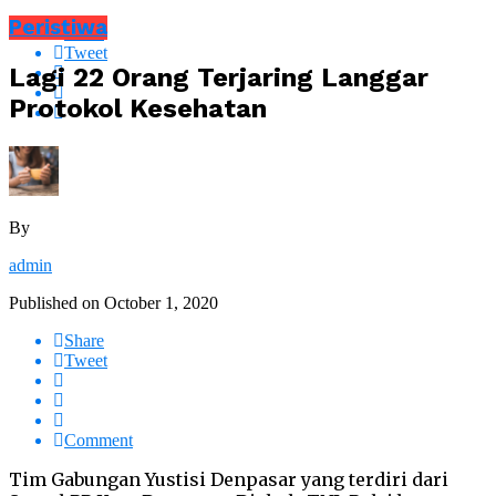
Peristiwa
Share
Tweet
Lagi 22 Orang Terjaring Langgar
Protokol Kesehatan
By
admin
Published on
October 1, 2020
Share
Tweet
Comment
Tim Gabungan Yustisi Denpasar yang terdiri dari