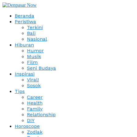
Beranda
Peristiwa
Terkini
Bali
Nasional
Hiburan
Humor
Musik
Film
Seni Budaya
Inspirasi
Viral!
Sosok
Tips
Career
Health
Family
Relationship
DIY
Horoscope
Zodiak