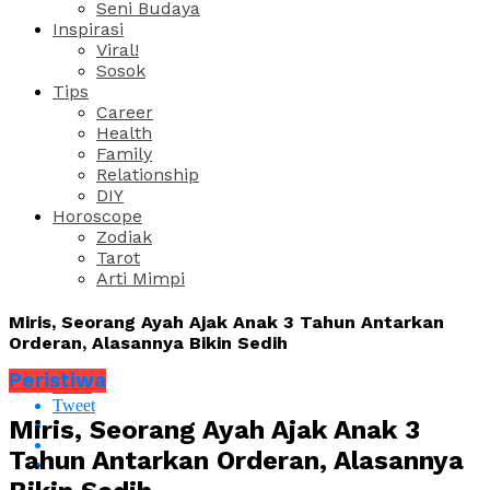
Seni Budaya
Inspirasi
Viral!
Sosok
Tips
Career
Health
Family
Relationship
DIY
Horoscope
Zodiak
Tarot
Arti Mimpi
Miris, Seorang Ayah Ajak Anak 3 Tahun Antarkan
Orderan, Alasannya Bikin Sedih
Peristiwa
Share
Tweet
Miris, Seorang Ayah Ajak Anak 3
Tahun Antarkan Orderan, Alasannya