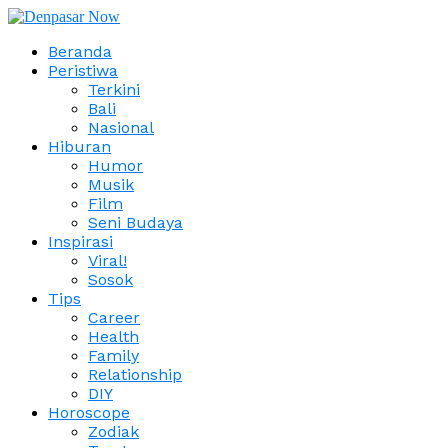
Beranda
Peristiwa
Terkini
Bali
Nasional
Hiburan
Humor
Musik
Film
Seni Budaya
Inspirasi
Viral!
Sosok
Tips
Career
Health
Family
Relationship
DIY
Horoscope
Zodiak