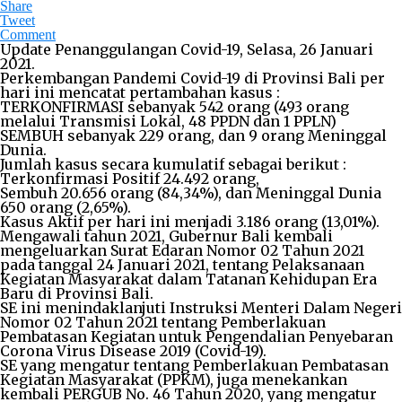
Share
Tweet
Comment
Update Penanggulangan Covid-19, Selasa, 26 Januari
2021.
Perkembangan Pandemi Covid-19 di Provinsi Bali per
hari ini mencatat pertambahan kasus :
TERKONFIRMASI sebanyak 542 orang (493 orang
melalui Transmisi Lokal, 48 PPDN dan 1 PPLN)
SEMBUH sebanyak 229 orang, dan 9 orang Meninggal
Dunia.
Jumlah kasus secara kumulatif sebagai berikut :
Terkonfirmasi Positif 24.492 orang,
Sembuh 20.656 orang (84,34%), dan Meninggal Dunia
650 orang (2,65%).
Kasus Aktif per hari ini menjadi 3.186 orang (13,01%).
Mengawali tahun 2021, Gubernur Bali kembali
mengeluarkan Surat Edaran Nomor 02 Tahun 2021
pada tanggal 24 Januari 2021, tentang Pelaksanaan
Kegiatan Masyarakat dalam Tatanan Kehidupan Era
Baru di Provinsi Bali.
SE ini menindaklanjuti Instruksi Menteri Dalam Negeri
Nomor 02 Tahun 2021 tentang Pemberlakuan
Pembatasan Kegiatan untuk Pengendalian Penyebaran
Corona Virus Disease 2019 (Covid-19).
SE yang mengatur tentang Pemberlakuan Pembatasan
Kegiatan Masyarakat (PPKM), juga menekankan
kembali PERGUB No. 46 Tahun 2020, yang mengatur