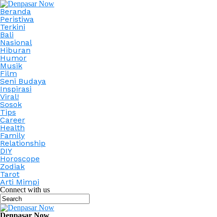
Beranda
Peristiwa
Terkini
Bali
Nasional
Hiburan
Humor
Musik
Film
Seni Budaya
Inspirasi
Viral!
Sosok
Tips
Career
Health
Family
Relationship
DIY
Horoscope
Zodiak
Tarot
Arti Mimpi
Connect with us
Denpasar Now