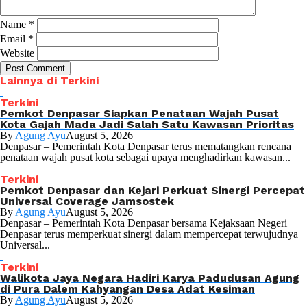
Name
*
Email
*
Website
Lainnya di Terkini
Terkini
Pemkot Denpasar Siapkan Penataan Wajah Pusat
Kota Gajah Mada Jadi Salah Satu Kawasan Prioritas
By
Agung Ayu
August 5, 2026
Denpasar – Pemerintah Kota Denpasar terus mematangkan rencana
penataan wajah pusat kota sebagai upaya menghadirkan kawasan...
Terkini
Pemkot Denpasar dan Kejari Perkuat Sinergi Percepat
Universal Coverage Jamsostek
By
Agung Ayu
August 5, 2026
Denpasar – Pemerintah Kota Denpasar bersama Kejaksaan Negeri
Denpasar terus memperkuat sinergi dalam mempercepat terwujudnya
Universal...
Terkini
Walikota Jaya Negara Hadiri Karya Padudusan Agung
di Pura Dalem Kahyangan Desa Adat Kesiman
By
Agung Ayu
August 5, 2026