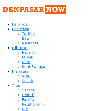
Beranda
Peristiwa
Terkini
Bali
Nasional
Hiburan
Humor
Musik
Film
Seni Budaya
Inspirasi
Viral!
Sosok
Tips
Career
Health
Family
Relationship
DIY