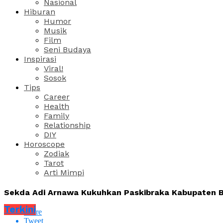
Nasional
Hiburan
Humor
Musik
Film
Seni Budaya
Inspirasi
Viral!
Sosok
Tips
Career
Health
Family
Relationship
DIY
Horoscope
Zodiak
Tarot
Arti Mimpi
Sekda Adi Arnawa Kukuhkan Paskibraka Kabupaten 
Terkini
Share
Tweet