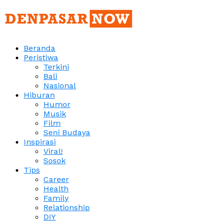
Beranda
Peristiwa
Terkini
Bali
Nasional
Hiburan
Humor
Musik
Film
Seni Budaya
Inspirasi
Viral!
Sosok
Tips
Career
Health
Family
Relationship
DIY