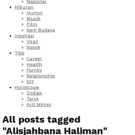
Nasional
Hiburan
Humor
Musik
Film
Seni Budaya
Inspirasi
Viral!
Sosok
Tips
Career
Health
Family
Relationship
DIY
Horoscope
Zodiak
Tarot
Arti Mimpi
All posts tagged
"Alisjahbana Haliman"