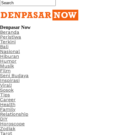
Denpasar Now
Beranda
Peristiwa
Terkini
Bali
Nasional
Hiburan
Humor
Musik
Film
Seni Budaya
Inspirasi
Viral!
Sosok
Tips
Career
Health
Family
Relationship
DIY
Horoscope
Zodiak
Tarot