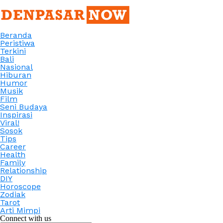
Beranda
Peristiwa
Terkini
Bali
Nasional
Hiburan
Humor
Musik
Film
Seni Budaya
Inspirasi
Viral!
Sosok
Tips
Career
Health
Family
Relationship
DIY
Horoscope
Zodiak
Tarot
Arti Mimpi
Connect with us