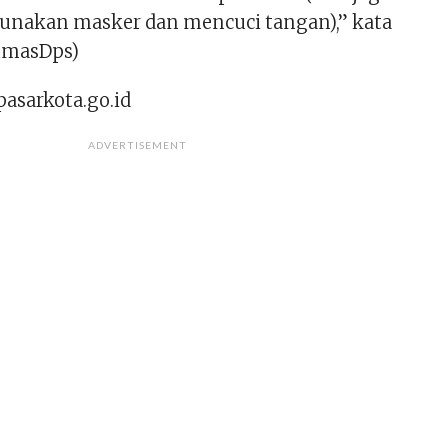
unakan masker dan mencuci tangan),” kata
umasDps)
pasarkota.go.id
ADVERTISEMENT