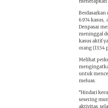
menerapkan 
Berdasarkan d
6.974 kasus,
Denpasar men
meninggal du
kasus aktif 
orang (13,54 
Melihat perk
mengingatkan
untuk menceg
meluas.
“Hindari ker
sesering mu
aktivitas, se