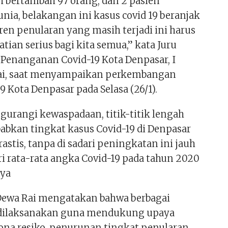
 bertambah 97 orang, dan 2 pasien
nia, belakangan ini kasus covid 19 beranjak
ren penularan yang masih terjadi ini harus
tian serius bagi kita semua,” kata Juru
s Penanganan Covid-19 Kota Denpasar, I
ai, saat menyampaikan perkembangan
9 Kota Denpasar pada Selasa (26/1).
urangi kewaspadaan, titik-titik lengah
abkan tingkat kasus Covid-19 di Denpasar
stis, tanpa di sadari peningkatan ini jauh
ri rata-rata angka Covid-19 pada tahun 2020
nya
 Dewa Rai mengatakan bahwa berbagai
 dilaksanakan guna mendukung upaya
na resiko, penurunan tingkat penularan,