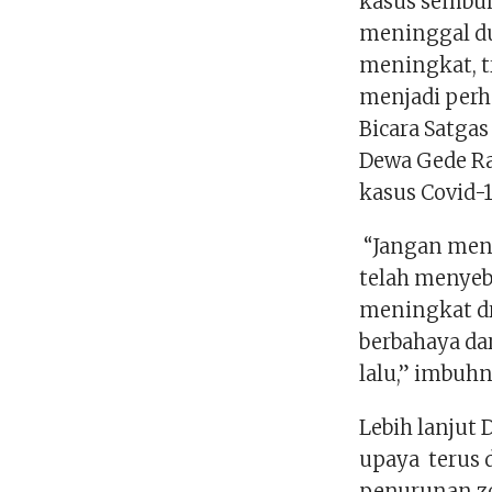
kasus sembuh
meninggal du
meningkat, t
menjadi perha
Bicara Satga
Dewa Gede R
kasus Covid-1
“Jangan meng
telah menyeb
meningkat dra
berbahaya da
lalu,” imbuh
Lebih lanjut
upaya terus
penurunan zo