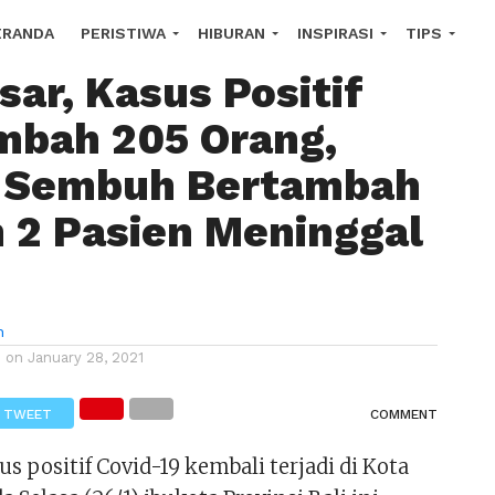
 Covid-19 di Kota
ERANDA
PERISTIWA
HIBURAN
INSPIRASI
TIPS
ar, Kasus Positif
OROSCOPE
mbah 205 Orang,
 Sembuh Bertambah
n 2 Pasien Meninggal
n
d on
January 28, 2021
TWEET
COMMENT
s positif Covid-19 kembali terjadi di Kota