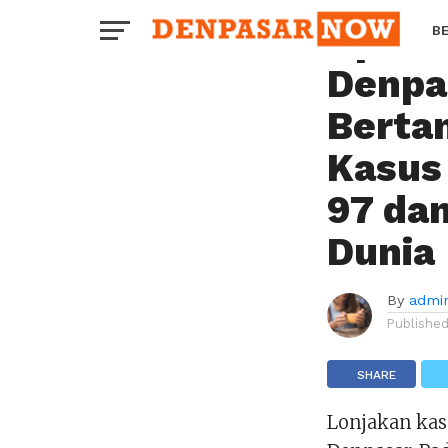
PERISTIWA
Update
B
Denpas
H
Berta
Kasus
97 da
Dunia
By
admi
Publishe
SHARE
Lonjakan kasu