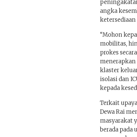
peningakatan
angka kesem
ketersediaan 
“Mohon kepa
mobilitas, h
prokes secara
menerapkan 
klaster kelua
isolasi dan 
kepada kesed
Terkait upay
Dewa Rai me
masyarakat y
berada pada u