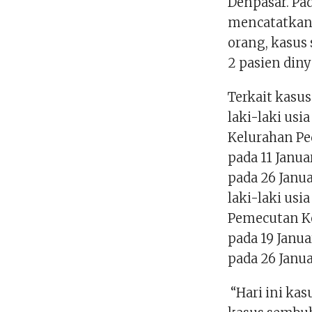
Denpasar. Pada
mencatatkan 
orang, kasus
2 pasien din
Terkait kasu
laki-laki usi
Kelurahan Pe
pada 11 Janu
pada 26 Janua
laki-laki usi
Pemecutan Kel
pada 19 Janu
pada 26 Janua
“Hari ini kas