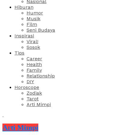
Nasional
Hiburan
Humor
Musik
Film
Seni Budaya
Inspirasi
Viral!
Sosok
Tips
Career
Health
Family
Relationship
DIY
Horoscope
Zodiak
Tarot
Arti Mimpi
Arti Mimpi