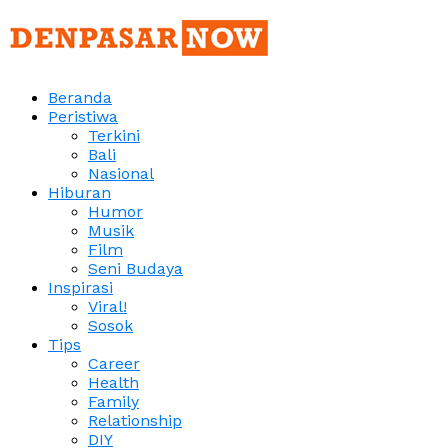
Beranda
Peristiwa
Terkini
Bali
Nasional
Hiburan
Humor
Musik
Film
Seni Budaya
Inspirasi
Viral!
Sosok
Tips
Career
Health
Family
Relationship
DIY