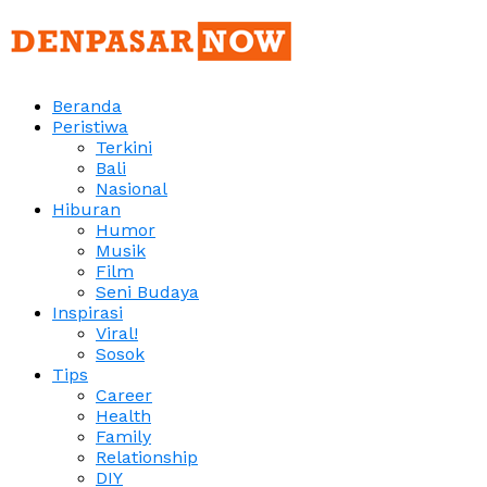
Beranda
Peristiwa
Terkini
Bali
Nasional
Hiburan
Humor
Musik
Film
Seni Budaya
Inspirasi
Viral!
Sosok
Tips
Career
Health
Family
Relationship
DIY