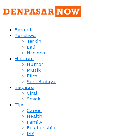
Beranda
Peristiwa
Terkini
Bali
Nasional
Hiburan
Humor
Musik
Film
Seni Budaya
Inspirasi
Viral!
Sosok
Tips
Career
Health
Family
Relationship
DIY