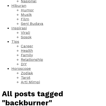
Nasional
Hiburan
Humor
Musik
Film
Seni Budaya
Inspirasi
Viral!
Sosok
Tips
Career
Health
Family
Relationship
DIY
Horoscope
Zodiak
Tarot
Arti Mimpi
All posts tagged
"backburner"