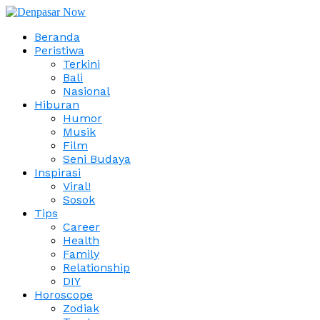
Beranda
Peristiwa
Terkini
Bali
Nasional
Hiburan
Humor
Musik
Film
Seni Budaya
Inspirasi
Viral!
Sosok
Tips
Career
Health
Family
Relationship
DIY
Horoscope
Zodiak