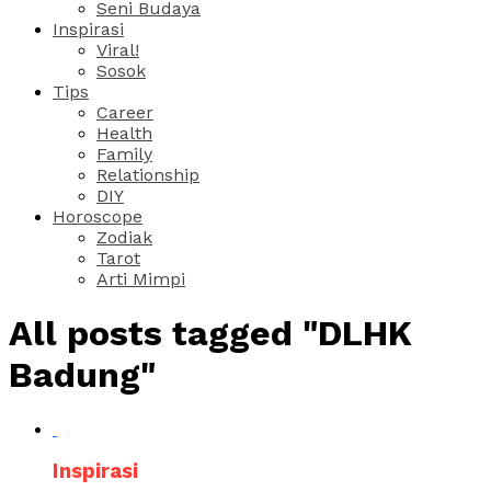
Seni Budaya
Inspirasi
Viral!
Sosok
Tips
Career
Health
Family
Relationship
DIY
Horoscope
Zodiak
Tarot
Arti Mimpi
All posts tagged "DLHK
Badung"
Inspirasi