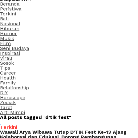
Beranda
Peristiwa
Terkini
Bali
Nasional
Hiburan
Humor
Musik
Film
Seni Budaya
Inspirasi
Viral!
Sosok
Tips
Career
Health
Family
Relationship
DIY
Horoscope
Zodiak
Tarot
Arti Mimpi
All posts tagged "d’tik fest"
Terkini
Wawali Arya Wibawa Tutup D’TIK Fest Ke-13 Ajang
Kolaborasi dan Edukasi, Dorong Pembangunan