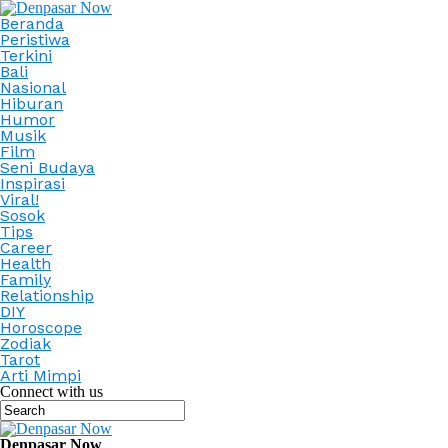
Beranda
Peristiwa
Terkini
Bali
Nasional
Hiburan
Humor
Musik
Film
Seni Budaya
Inspirasi
Viral!
Sosok
Tips
Career
Health
Family
Relationship
DIY
Horoscope
Zodiak
Tarot
Arti Mimpi
Connect with us
Denpasar Now