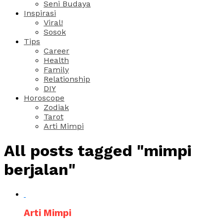
Seni Budaya
Inspirasi
Viral!
Sosok
Tips
Career
Health
Family
Relationship
DIY
Horoscope
Zodiak
Tarot
Arti Mimpi
All posts tagged "mimpi
berjalan"
Arti Mimpi