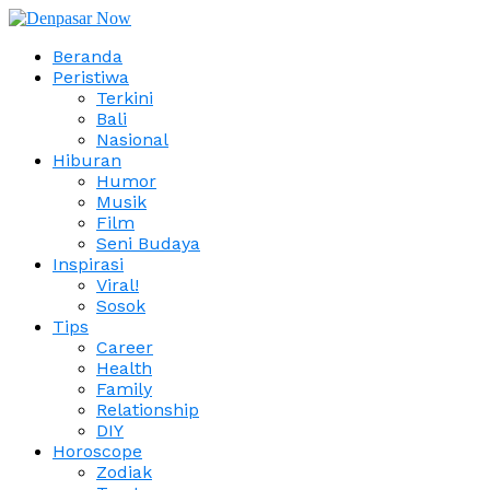
Beranda
Peristiwa
Terkini
Bali
Nasional
Hiburan
Humor
Musik
Film
Seni Budaya
Inspirasi
Viral!
Sosok
Tips
Career
Health
Family
Relationship
DIY
Horoscope
Zodiak