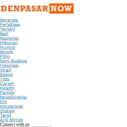
Beranda
Peristiwa
Terkini
Bali
Nasional
Hiburan
Humor
Musik
Film
Seni Budaya
Inspirasi
Viral!
Sosok
Tips
Career
Health
Family
Relationship
DIY
Horoscope
Zodiak
Tarot
Arti Mimpi
Connect with us