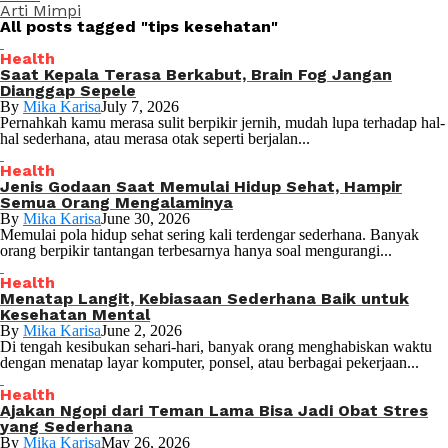
Arti Mimpi
All posts tagged "tips kesehatan"
Health
Saat Kepala Terasa Berkabut, Brain Fog Jangan
Dianggap Sepele
By
Mika Karisa
July 7, 2026
Pernahkah kamu merasa sulit berpikir jernih, mudah lupa terhadap hal-
hal sederhana, atau merasa otak seperti berjalan...
Health
Jenis Godaan Saat Memulai Hidup Sehat, Hampir
Semua Orang Mengalaminya
By
Mika Karisa
June 30, 2026
Memulai pola hidup sehat sering kali terdengar sederhana. Banyak
orang berpikir tantangan terbesarnya hanya soal mengurangi...
Health
Menatap Langit, Kebiasaan Sederhana Baik untuk
Kesehatan Mental
By
Mika Karisa
June 2, 2026
Di tengah kesibukan sehari-hari, banyak orang menghabiskan waktu
dengan menatap layar komputer, ponsel, atau berbagai pekerjaan...
Health
Ajakan Ngopi dari Teman Lama Bisa Jadi Obat Stres
yang Sederhana
By
Mika Karisa
May 26, 2026