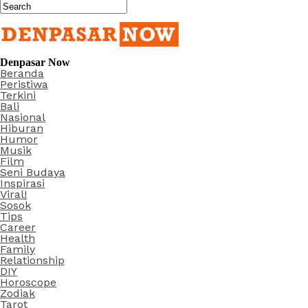
Denpasar Now
Beranda
Peristiwa
Terkini
Bali
Nasional
Hiburan
Humor
Musik
Film
Seni Budaya
Inspirasi
Viral!
Sosok
Tips
Career
Health
Family
Relationship
DIY
Horoscope
Zodiak
Tarot