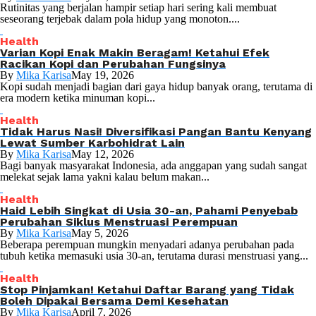
Rutinitas yang berjalan hampir setiap hari sering kali membuat
seseorang terjebak dalam pola hidup yang monoton....
Health
Varian Kopi Enak Makin Beragam! Ketahui Efek
Racikan Kopi dan Perubahan Fungsinya
By
Mika Karisa
May 19, 2026
Kopi sudah menjadi bagian dari gaya hidup banyak orang, terutama di
era modern ketika minuman kopi...
Health
Tidak Harus Nasi! Diversifikasi Pangan Bantu Kenyang
Lewat Sumber Karbohidrat Lain
By
Mika Karisa
May 12, 2026
Bagi banyak masyarakat Indonesia, ada anggapan yang sudah sangat
melekat sejak lama yakni kalau belum makan...
Health
Haid Lebih Singkat di Usia 30-an, Pahami Penyebab
Perubahan Siklus Menstruasi Perempuan
By
Mika Karisa
May 5, 2026
Beberapa perempuan mungkin menyadari adanya perubahan pada
tubuh ketika memasuki usia 30-an, terutama durasi menstruasi yang...
Health
Stop Pinjamkan! Ketahui Daftar Barang yang Tidak
Boleh Dipakai Bersama Demi Kesehatan
By
Mika Karisa
April 7, 2026