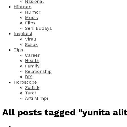
Nasional
Hiburan
Humor
Musik
Film
Seni Budaya
Inspirasi
Viral!
Sosok
Tips
Career
Health
Family
Relationship
DIY
Horoscope
Zodiak
Tarot
Arti Mimpi
All posts tagged "yunita ali