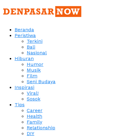
Beranda
Peristiwa
Terkini
Bali
Nasional
Hiburan
Humor
Musik
Film
Seni Budaya
Inspirasi
Viral!
Sosok
Tips
Career
Health
Family
Relationship
DIY