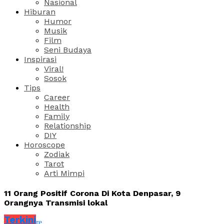
Nasional
Hiburan
Humor
Musik
Film
Seni Budaya
Inspirasi
Viral!
Sosok
Tips
Career
Health
Family
Relationship
DIY
Horoscope
Zodiak
Tarot
Arti Mimpi
11 Orang Positif Corona Di Kota Denpasar, 9
Orangnya Transmisi lokal
Terkini
Share