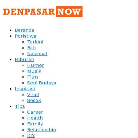
Beranda
Peristiwa
Terkini
Bali
Nasional
Hiburan
Humor
Musik
Film
Seni Budaya
Inspirasi
Viral!
Sosok
Tips
Career
Health
Family
Relationship
DIY