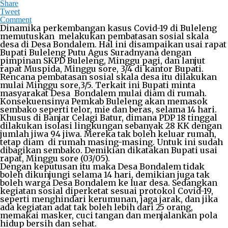
Share
Tweet
Comment
Dinamika perkembangan kasus Covid-19 di Buleleng
memutuskan melakukan pembatasan sosial skala
desa di Desa Bondalem. Hal ini disampaikan usai rapat
Bupati Buleleng Putu Agus Suradnyana dengan
pimpinan SKPD Buleleng, Minggu pagi, dan lanjut
rapat Muspida, Minggu sore, 3/4 di kantor Bupati.
Rencana pembatasan sosial skala desa itu dilakukan
mulai Minggu sore,3/5. Terkait ini Bupati minta
masyarakat Desa Bondalem mulai diam di rumah.
Konsekuensinya Pemkab Buleleng akan memasok
sembako seperti telor, mie dan beras, selama 14 hari.
Khusus di Banjar Celagi Batur, dimana PDP 18 tinggal
dilakukan isolasi lingkungan sebanyak 28 KK dengan
jumlah jiwa 94 jiwa. Mereka tak boleh keluar rumah,
tetap diam di rumah masing-masing. Untuk ini sudah
dibagikan sembako. Demikian dikatakan Bupati usai
rapat, Minggu sore (03/05).
Dengan keputusan itu maka Desa Bondalem tidak
boleh dikunjungi selama 14 hari, demikian juga tak
boleh warga Desa Bondalem ke luar desa. Sedangkan
kegiatan sosial diperketat sesuai protokol Covid-19,
seperti menghindari kerumunan, jaga jarak, dan jika
ada kegiatan adat tak boleh lebih dari 25 orang,
memakai masker, cuci tangan dan menjalankan pola
hidup bersih dan sehat.