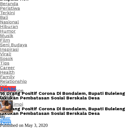
Beranda
Peristiwa
Terkini
Bali
Nasional
Hiburan
Humor
Musik
Film
Seni Budaya
Inspirasi
Viral!
Sosok
Tips
Career
Health
Family
Relationship
DIY
Terkini
Horoscope
16 Orang Positif Corona Di Bondalem, Bupati Buleleng
Zodiak
lakukan Pembatasan Sosial Berskala Desa
Tarot
Arti Mimpi
16 Orang Positif Corona Di Bondalem, Bupati Buleleng
lakukan Pembatasan Sosial Berskala Desa
By
Share
admin
Tweet
Published on
May 3, 2020