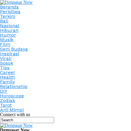
Beranda
Peristiwa
Terkini
Bali
Nasional
Hiburan
Humor
Musik
Film
Seni Budaya
Inspirasi
Viral!
Sosok
Tips
Career
Health
Family
Relationship
DIY
Horoscope
Zodiak
Tarot
Arti Mimpi
Connect with us
Denpasar Now