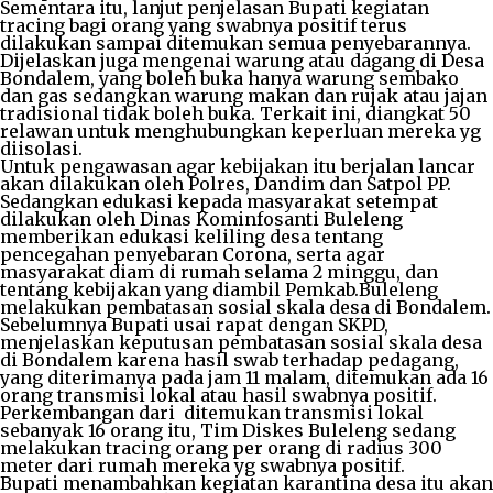
Sementara itu, lanjut penjelasan Bupati kegiatan
tracing bagi orang yang swabnya positif terus
dilakukan sampai ditemukan semua penyebarannya.
Dijelaskan juga mengenai warung atau dagang di Desa
Bondalem, yang boleh buka hanya warung sembako
dan gas sedangkan warung makan dan rujak atau jajan
tradisional tidak boleh buka. Terkait ini, diangkat 50
relawan untuk menghubungkan keperluan mereka yg
diisolasi.
Untuk pengawasan agar kebijakan itu berjalan lancar
akan dilakukan oleh Polres, Dandim dan Satpol PP.
Sedangkan edukasi kepada masyarakat setempat
dilakukan oleh Dinas Kominfosanti Buleleng
memberikan edukasi keliling desa tentang
pencegahan penyebaran Corona, serta agar
masyarakat diam di rumah selama 2 minggu, dan
tentang kebijakan yang diambil Pemkab.Buleleng
melakukan pembatasan sosial skala desa di Bondalem.
Sebelumnya Bupati usai rapat dengan SKPD,
menjelaskan keputusan pembatasan sosial skala desa
di Bondalem karena hasil swab terhadap pedagang,
yang diterimanya pada jam 11 malam, ditemukan ada 16
orang transmisi lokal atau hasil swabnya positif.
Perkembangan dari ditemukan transmisi lokal
sebanyak 16 orang itu, Tim Diskes Buleleng sedang
melakukan tracing orang per orang di radius 300
meter dari rumah mereka yg swabnya positif.
Bupati menambahkan kegiatan karantina desa itu akan