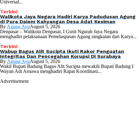
Universal...
Terkini
Walikota Jaya Negara Hadiri Karya Padudusan Agung
di Pura Dalem Kahyangan Desa Adat Kesiman
By
Agung Ayu
August 5, 2026
Denpasar – Walikota Denpasar, I Gusti Ngurah Jaya Negara
menghadiri pelaksanaan Pemelaspasan Agung rangkaian dari Karya...
Terkini
Wabup Bagus Alit Sucipta Ikuti Rakor Penguatan
Integritas Dan Pencegahan Korupsi Di Surabaya
By
Agung Ayu
August 5, 2026
Wakil Bupati Badung Bagus Alit Sucipta mewakili Bupati Badung I
Wayan Adi Arnawa menghadiri Rapat Koordinasi...
Advertisement