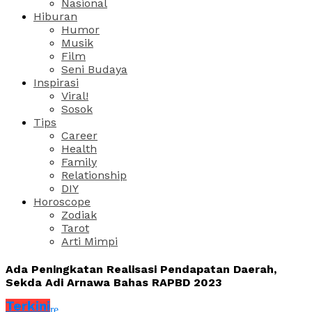
Nasional
Hiburan
Humor
Musik
Film
Seni Budaya
Inspirasi
Viral!
Sosok
Tips
Career
Health
Family
Relationship
DIY
Horoscope
Zodiak
Tarot
Arti Mimpi
Ada Peningkatan Realisasi Pendapatan Daerah,
Sekda Adi Arnawa Bahas RAPBD 2023
Terkini
Share