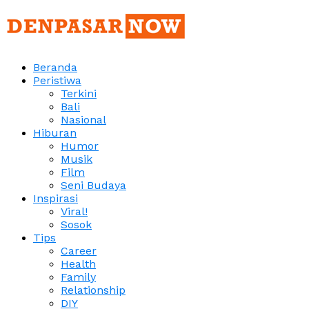
Beranda
Peristiwa
Terkini
Bali
Nasional
Hiburan
Humor
Musik
Film
Seni Budaya
Inspirasi
Viral!
Sosok
Tips
Career
Health
Family
Relationship
DIY