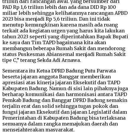
triliun dari rancangan awal. yang bersumber dari
PAD Rp 1,6 triliun lebih dan ada dana DID Rp 100
miliar lebih sehingga kelihatannya rancangan APBD
2023 bisa menjadi Rp 5,6 triliun. Dan ini tidak
menutup kemungkinan karena masih ada ruang
terkait ada kegiatan urgen yang harus kita lakukan
tahun 2023 seperti yang diperintahkan Bapak Bupati
ke saya dan Tim TAPD bagaimana kita akan
membangun beberapa Rumah Sakit dan mendorong
status Puskesmas Abiansemal menjadi Rumah Sakit
tipe C,” terang Sekda Adi Arnawa.
Sementara itu Ketua DPRD Badung Putu Parwata
beserta jajaran anggota Banggar memberikan
apresiasi atas kinerja jajaran Eksekutif dan TAPD
Kabupaten Badung. Namun di sisi lain pihaknya juga
berharap komunikasi dan harmonisasi antara TAPD
Pemkab Badung dan Banggar DPRD Badung semakin
terjalin erat dan solid sehingga tugas pokok dan
fungsi jajaran Eksekutif dan jajaran Legislatif dalam
Pemerintahan di Kabupaten Badung bisa terlaksana
semuanya dalam rangka memajukan daerah dan
mensejahterakan masyarakat.