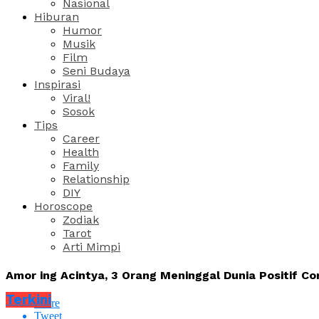
Nasional
Hiburan
Humor
Musik
Film
Seni Budaya
Inspirasi
Viral!
Sosok
Tips
Career
Health
Family
Relationship
DIY
Horoscope
Zodiak
Tarot
Arti Mimpi
Amor ing Acintya, 3 Orang Meninggal Dunia Positif Co
Terkini
Share
Tweet