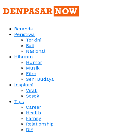
Beranda
Peristiwa
Terkini
Bali
Nasional
Hiburan
Humor
Musik
Film
Seni Budaya
Inspirasi
Viral!
Sosok
Tips
Career
Health
Family
Relationship
DIY