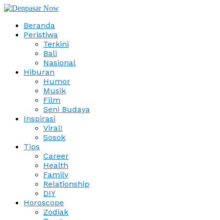
Beranda
Peristiwa
Terkini
Bali
Nasional
Hiburan
Humor
Musik
Film
Seni Budaya
Inspirasi
Viral!
Sosok
Tips
Career
Health
Family
Relationship
DIY
Horoscope
Zodiak