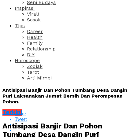
Seni Budaya
Inspirasi
Viral!
Sosok
Tips
Career
Health
Family
Relationship
DIY
Horoscope
Zodiak
Tarot
Arti Mimpi
Antisipasi Banjir Dan Pohon Tumbang Desa Dangin
Puri Laksanakan Jumat Bersih Dan Perompesan
Pohon.
Terkini
Share
Tweet
Antisipasi Banjir Dan Pohon
Tumbang Desa Dangin Puri