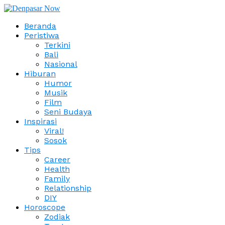
Beranda
Peristiwa
Terkini
Bali
Nasional
Hiburan
Humor
Musik
Film
Seni Budaya
Inspirasi
Viral!
Sosok
Tips
Career
Health
Family
Relationship
DIY
Horoscope
Zodiak