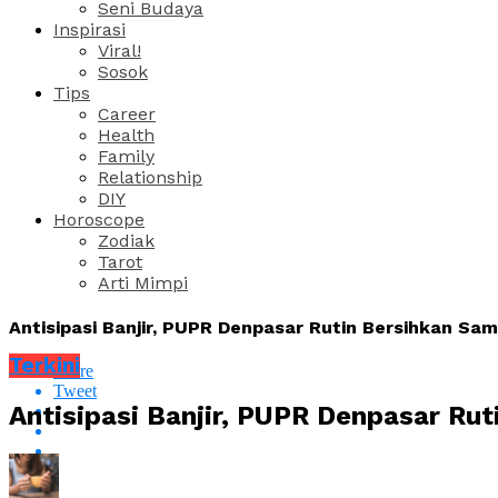
Seni Budaya
Inspirasi
Viral!
Sosok
Tips
Career
Health
Family
Relationship
DIY
Horoscope
Zodiak
Tarot
Arti Mimpi
Antisipasi Banjir, PUPR Denpasar Rutin Bersihkan Sam
Terkini
Share
Tweet
Antisipasi Banjir, PUPR Denpasar Ru