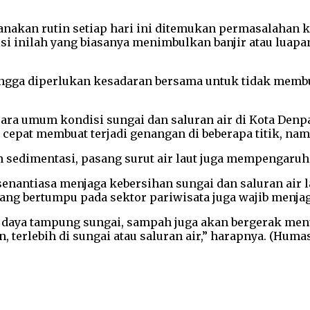
ksanakan rutin setiap hari ini ditemukan permasalahan
i inilah yang biasanya menimbulkan banjir atau luapan
ingga diperlukan kesadaran bersama untuk tidak memb
ra umum kondisi sungai dan saluran air di Kota Denp
 cepat membuat terjadi genangan di beberapa titik, na
n sedimentasi, pasang surut air laut juga mempengaruh
nantiasa menjaga kebersihan sungai dan saluran air 
 yang bertumpu pada sektor pariwisata juga wajib menj
daya tampung sungai, sampah juga akan bergerak menuj
rlebih di sungai atau saluran air,” harapnya. (Huma