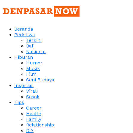
Beranda
Peristiwa
Terkini
Bali
Nasional
Hiburan
Humor
Musik
Film
Seni Budaya
Inspirasi
Viral!
Sosok
Tips
Career
Health
Family
Relationship
DIY