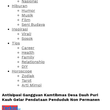
Nasional
Hiburan
Humor
Musik
Film
Seni Budaya
Inspirasi
Viral!
Sosok
Tips
Career
Health
Family
Relationship
DIY
Horoscope
Zodiak
Tarot
Arti Mimpi
Antisipasi Gangguan Kamtibmas Desa Dauh Puri
Kauh Gelar Pendataan Penduduk Non Permanen
Terkini
Share