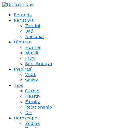
Beranda
Peristiwa
Terkini
Bali
Nasional
Hiburan
Humor
Musik
Film
Seni Budaya
Inspirasi
Viral!
Sosok
Tips
Career
Health
Family
Relationship
DIY
Horoscope
Zodiak