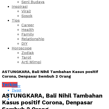
Seni Budaya
Inspirasi
Viral!
Sosok
Tips
Career
Health
Family
Relationship
DIY
Horoscope
Zodiak
Tarot
Arti Mimpi
ASTUNGKARA, Bali Nihil Tambahan Kasus positif
Corona, Denpasar Sembuh 2 Orang
Terkini
Share
Tweet
ASTUNGKARA, Bali Nihil Tambahan
Kasus positif Corona, Denpasar