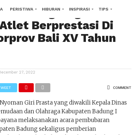
Beri Penghargaan
A
PERISTIWA
HIBURAN
INSPIRASI
TIPS
Atlet Berprestasi Di
COPE
orprov Bali XV Tahun
December 27, 2022
TWEET
COMMENT
Nyoman Giri Prasta yang diwakili Kepala Dinas
emudaan dan Olahraga Kabupaten Badung I
payana melaksanakan acara pembubaran
paten Badung sekaligus pemberian