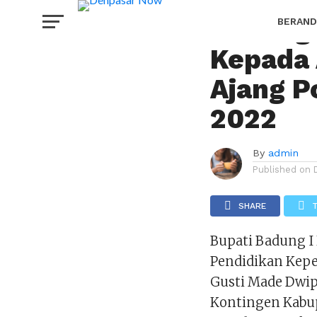
TERKINI
Badung 
BERAND
Kepada 
HOROS
Ajang P
2022
By
admin
Published on
SHARE
Bupati Badung I 
Pendidikan Kep
Gusti Made Dwi
Kontingen Kabu