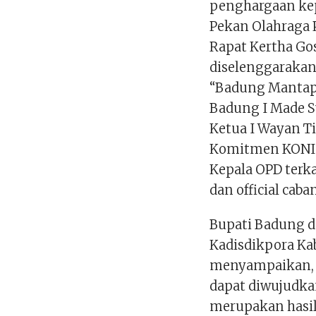
penghargaan kepa
Pekan Olahraga P
Rapat Kertha Go
diselenggaraka
“Badung Mantap 
Badung I Made S
Ketua I Wayan Ti
Komitmen KONI I
Kepala OPD terka
dan official caba
Bupati Badung 
Kadisdikpora Ka
menyampaikan, 
dapat diwujudka
merupakan hasil