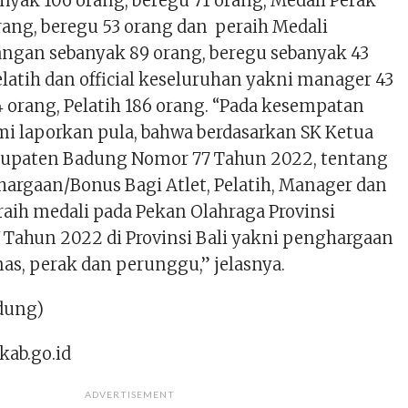
yak 106 orang, beregu 71 orang, Medali Perak
rang, beregu 53 orang dan peraih Medali
ngan sebanyak 89 orang, beregu sebanyak 43
latih dan official keseluruhan yakni manager 43
114 orang, Pelatih 186 orang. “Pada kesempatan
mi laporkan pula, bahwa berdasarkan SK Ketua
paten Badung Nomor 77 Tahun 2022, tentang
argaan/Bonus Bagi Atlet, Pelatih, Manager dan
raih medali pada Pekan Olahraga Provinsi
V Tahun 2022 di Provinsi Bali yakni penghargaan
as, perak dan perunggu,” jelasnya.
dung)
kab.go.id
ADVERTISEMENT