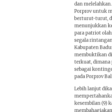
dan melelahkan. 
Porprov untuk 
berturut-turut,
menunjukkan k
para patriot ol
segala rintanga
Kabupaten Badung
membuktikan di
terkuat, dimana
sebagai konting
pada Porprov Bali
Lebih lanjut di
mempertahankan
kesembilan (9) k
membahagiakan 