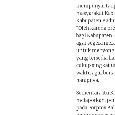
mempunyai tangg
masyarakat Kab
Kabupaten Badung
“Oleh karena pre
bagi Kabupaten
agar segera mer
untuk menyongso
yang tersedia h
cukup singkat u
waktu agar benar
harapnya.
Sementara itu 
melaporkan, per
pada Porprov Ba