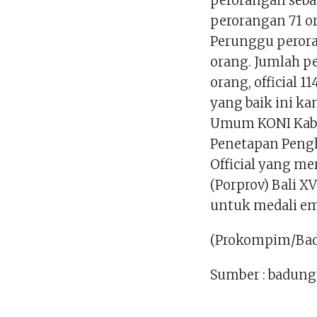
perorangan seban
perorangan 71 o
Perunggu perora
orang. Jumlah pe
orang, official 
yang baik ini ka
Umum KONI Kabu
Penetapan Pengh
Official yang me
(Porprov) Bali X
untuk medali em
(Prokompim/Ba
Sumber : badung