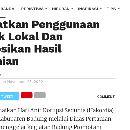
g Gelar Promotani
ERANDA
PERISTIWA
HIBURAN
INSPIRASI
TIPS
atkan Penggunaan
OROSCOPE
k Lokal Dan
sikan Hasil
nian
n
d on
November 26, 2022
TWEET
COMMENT
ikan Hari Anti Korupsi Sedunia (Hakordia),
abupaten Badung melalui Dinas Pertanian
menggelar kegiatan Badung Promotani