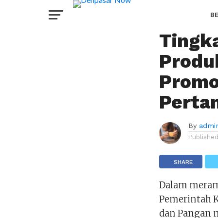
TERKINI
Badun
B
Tingk
H
Produ
Promo
Perta
By
admi
Publishe
SHARE
Dalam merama
Pemerintah K
dan Pangan 