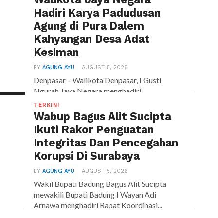
Hadiri Karya Padudusan
Agung di Pura Dalem
Kahyangan Desa Adat
Kesiman
BY
AGUNG AYU
AUGUST 5, 2026
Denpasar – Walikota Denpasar, I Gusti
Ngurah Jaya Negara menghadiri
pelaksanaan Pemelaspasan Agung
TERKINI
rangkaian dari Karya...
Wabup Bagus Alit Sucipta
Ikuti Rakor Penguatan
Integritas Dan Pencegahan
Korupsi Di Surabaya
BY
AGUNG AYU
AUGUST 5, 2026
Wakil Bupati Badung Bagus Alit Sucipta
mewakili Bupati Badung I Wayan Adi
Arnawa menghadiri Rapat Koordinasi...