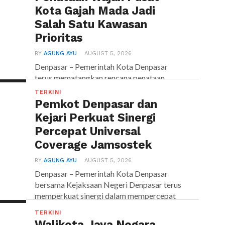
Kota Gajah Mada Jadi
Salah Satu Kawasan
Prioritas
BY
AGUNG AYU
AUGUST 5, 2026
Denpasar – Pemerintah Kota Denpasar
terus mematangkan rencana penataan
wajah pusat kota sebagai upaya
TERKINI
menghadirkan kawasan...
Pemkot Denpasar dan
Kejari Perkuat Sinergi
Percepat Universal
Coverage Jamsostek
BY
AGUNG AYU
AUGUST 5, 2026
Denpasar – Pemerintah Kota Denpasar
bersama Kejaksaan Negeri Denpasar terus
memperkuat sinergi dalam mempercepat
terwujudnya Universal...
TERKINI
Walikota Jaya Negara