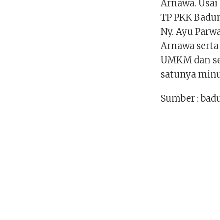
Arnawa. Usai
TP PKK Badung
Ny. Ayu Parw
Arnawa serta
UMKM dan se
satunya min
Sumber : bad