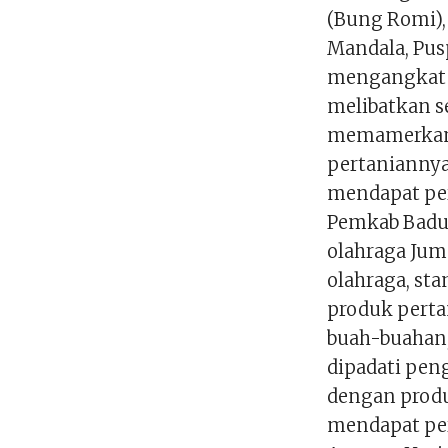
(Bung Romi), 
Mandala, Pus
mengangkat t
melibatkan s
memamerkan
pertaniannya
mendapat pe
Pemkab Badu
olahraga Juma
olahraga, st
produk pertan
buah-buahan,
dipadati pen
dengan produk
mendapat per