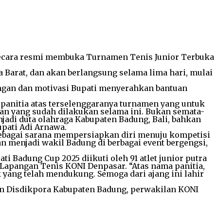
a secara resmi membuka Turnamen Tenis Junior Terbuka
ra Barat, dan akan berlangsung selama lima hari, mulai
ngan dan motivasi Bupati menyerahkan bantuan
panitia atas terselenggaranya turnamen yang untuk
aan yang sudah dilakukan selama ini. Bukan semata-
njadi duta olahraga Kabupaten Badung, Bali, bahkan
upati Adi Arnawa.
 sebagai sarana mempersiapkan diri menuju kompetisi
n menjadi wakil Badung di berbagai event bergengsi,
 Badung Cup 2025 diikuti oleh 91 atlet junior putra
 Lapangan Tenis KONI Denpasar. “Atas nama panitia,
yang telah mendukung. Semoga dari ajang ini lahir
lan Disdikpora Kabupaten Badung, perwakilan KONI