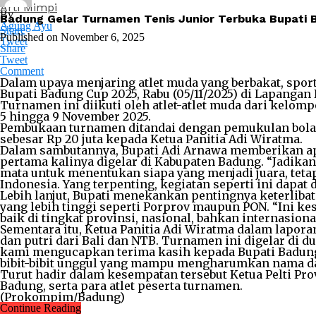
Arti Mimpi
By
Badung Gelar Turnamen Tenis Junior Terbuka Bupati
Agung Ayu
Share
Published on
November 6, 2025
Tweet
Share
Tweet
Comment
Dalam upaya menjaring atlet muda yang berbakat, spo
Bupati Badung Cup 2025, Rabu (05/11/2025) di Lapanga
Turnamen ini diikuti oleh atlet-atlet muda dari kelompo
5 hingga 9 November 2025.
Pembukaan turnamen ditandai dengan pemukulan bola 
sebesar Rp 20 juta kepada Ketua Panitia Adi Wiratma.
Dalam sambutannya, Bupati Adi Arnawa memberikan apr
pertama kalinya digelar di Kabupaten Badung. “Jadika
mata untuk menentukan siapa yang menjadi juara, tetap
Indonesia. Yang terpenting, kegiatan seperti ini dapat 
Lebih lanjut, Bupati menekankan pentingnya keterliba
yang lebih tinggi seperti Porprov maupun PON. “Ini ke
baik di tingkat provinsi, nasional, bahkan internasional
Sementara itu, Ketua Panitia Adi Wiratma dalam lapora
dan putri dari Bali dan NTB. Turnamen ini digelar di 
kami mengucapkan terima kasih kepada Bupati Badung, 
bibit-bibit unggul yang mampu mengharumkan nama da
Turut hadir dalam kesempatan tersebut Ketua Pelti Pr
Badung, serta para atlet peserta turnamen.
(Prokompim/Badung)
Continue Reading