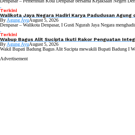
Denpasar – Pemerintah Kota Denpasar bersama Kejaksaan Negeri Denp
Terkini
Walikota Jaya Negara Hadiri Karya Padudusan Agung 
By
Agung Ayu
August 5, 2026
Denpasar – Walikota Denpasar, I Gusti Ngurah Jaya Negara menghadir
Terkini
Wabup Bagus Alit Sucipta Ikuti Rakor Penguatan Inte
By
Agung Ayu
August 5, 2026
Wakil Bupati Badung Bagus Alit Sucipta mewakili Bupati Badung I W
Advertisement