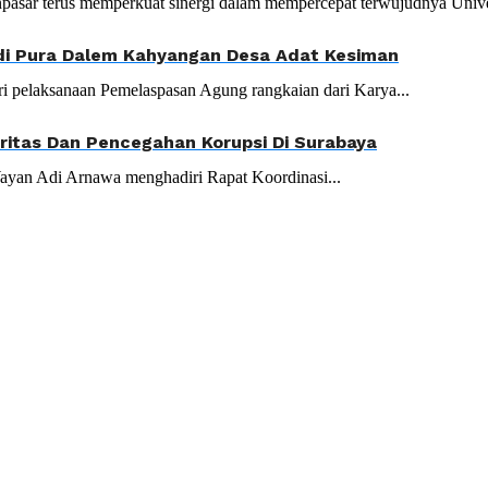
asar terus memperkuat sinergi dalam mempercepat terwujudnya Univer
di Pura Dalem Kahyangan Desa Adat Kesiman
i pelaksanaan Pemelaspasan Agung rangkaian dari Karya...
gritas Dan Pencegahan Korupsi Di Surabaya
ayan Adi Arnawa menghadiri Rapat Koordinasi...