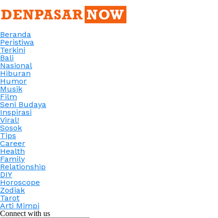
Beranda
Peristiwa
Terkini
Bali
Nasional
Hiburan
Humor
Musik
Film
Seni Budaya
Inspirasi
Viral!
Sosok
Tips
Career
Health
Family
Relationship
DIY
Horoscope
Zodiak
Tarot
Arti Mimpi
Connect with us