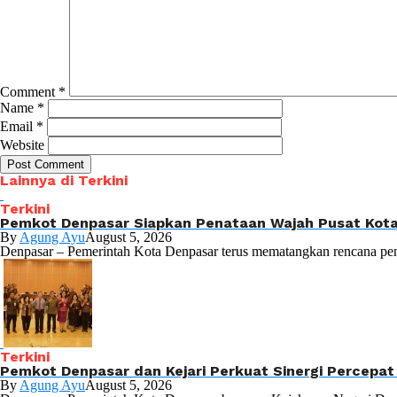
Comment
*
Name
*
Email
*
Website
Lainnya di Terkini
Terkini
Pemkot Denpasar Siapkan Penataan Wajah Pusat Kota 
By
Agung Ayu
August 5, 2026
Denpasar – Pemerintah Kota Denpasar terus mematangkan rencana pen
Terkini
Pemkot Denpasar dan Kejari Perkuat Sinergi Percepa
By
Agung Ayu
August 5, 2026