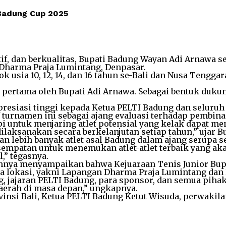
 Badung Cup 2025
rtif, dan berkualitas, Bupati Badung Wayan Adi Arnaw
n Dharma Praja Lumintang, Denpasar.
k usia 10, 12, 14, dan 16 tahun se-Bali dan Nusa Tengga
pertama oleh Bupati Adi Arnawa. Sebagai bentuk duku
esiasi tinggi kepada Ketua PELTI Badung dan seluruh 
n turnamen ini sebagai ajang evaluasi terhadap pembin
i untuk menjaring atlet potensial yang kelak dapat me
dilaksanakan secara berkelanjutan setiap tahun,” ujar B
tan lebih banyak atlet asal Badung dalam ajang serupa
sempatan untuk menemukan atlet-atlet terbaik yang aka
,” tegasnya.
nnya menyampaikan bahwa Kejuaraan Tenis Junior Bupati
dua lokasi, yakni Lapangan Dharma Praja Lumintang dan
jajaran PELTI Badung, para sponsor, dan semua pihak 
erah di masa depan,” ungkapnya.
ovinsi Bali, Ketua PELTI Badung Ketut Wisuda, perwaki