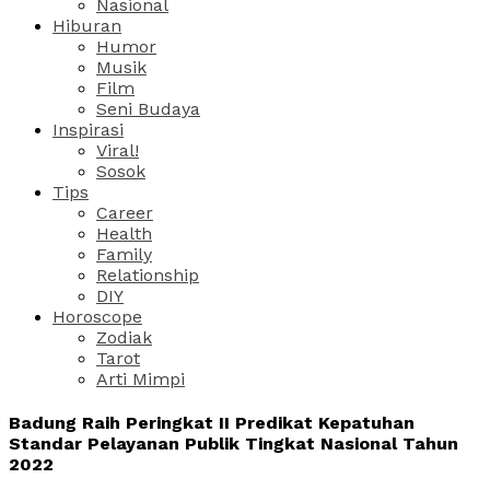
Nasional
Hiburan
Humor
Musik
Film
Seni Budaya
Inspirasi
Viral!
Sosok
Tips
Career
Health
Family
Relationship
DIY
Horoscope
Zodiak
Tarot
Arti Mimpi
Badung Raih Peringkat II Predikat Kepatuhan
Standar Pelayanan Publik Tingkat Nasional Tahun
2022