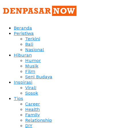
Beranda
Peristiwa
Terkini
Bali
Nasional
Hiburan
Humor
Musik
Film
Seni Budaya
Inspirasi
Viral!
Sosok
Tips
Career
Health
Family
Relationship
DIY