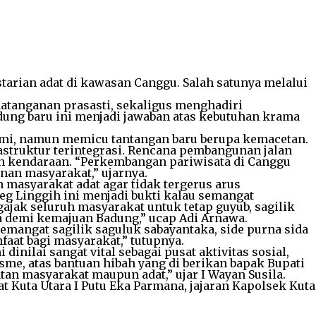
rian adat di kawasan Canggu. Salah satunya melalui
atanganan prasasti, sekaligus menghadiri
edung baru ini menjadi jawaban atas kebutuhan krama
omi, namun memicu tantangan baru berupa kemacetan.
astruktur terintegrasi. Rencana pembangunan jalan
an kendaraan. “Perkembangan pariwisata di Canggu
nan masyarakat,” ujarnya.
masyarakat adat agar tidak tergerus arus
eg Linggih ini menjadi bukti kalau semangat
ajak seluruh masyarakat untuk tetap guyub, sagilik
ma demi kemajuan Badung,” ucap Adi Arnawa.
mangat sagilik saguluk sabayantaka, side purna sida
aat bagi masyarakat,” tutupnya.
inilai sangat vital sebagai pusat aktivitas sosial,
sme, atas bantuan hibah yang di berikan bapak Bupati
tan masyarakat maupun adat,” ujar I Wayan Susila.
 Kuta Utara I Putu Eka Parmana, jajaran Kapolsek Kuta