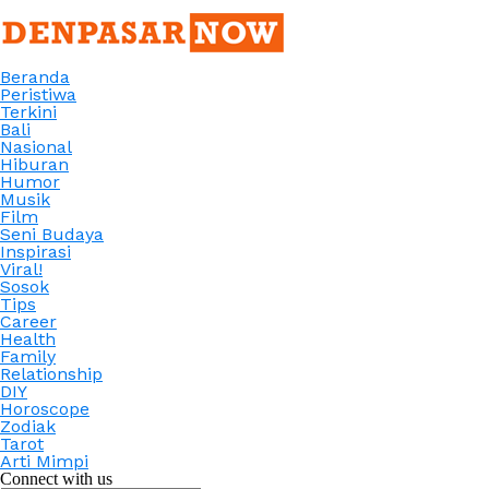
Beranda
Peristiwa
Terkini
Bali
Nasional
Hiburan
Humor
Musik
Film
Seni Budaya
Inspirasi
Viral!
Sosok
Tips
Career
Health
Family
Relationship
DIY
Horoscope
Zodiak
Tarot
Arti Mimpi
Connect with us