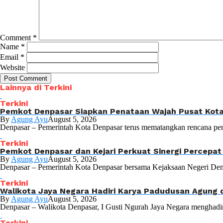
Comment
*
Name
*
Email
*
Website
Lainnya di Terkini
Terkini
Pemkot Denpasar Siapkan Penataan Wajah Pusat Kota 
By
Agung Ayu
August 5, 2026
Denpasar – Pemerintah Kota Denpasar terus mematangkan rencana pen
Terkini
Pemkot Denpasar dan Kejari Perkuat Sinergi Percepa
By
Agung Ayu
August 5, 2026
Denpasar – Pemerintah Kota Denpasar bersama Kejaksaan Negeri Denp
Terkini
Walikota Jaya Negara Hadiri Karya Padudusan Agung 
By
Agung Ayu
August 5, 2026
Denpasar – Walikota Denpasar, I Gusti Ngurah Jaya Negara menghadir
Terkini