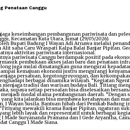
ong Penataan Canggu
aga keseimbangan pembangunan pariwisata dan pelesta
gu, Kecamatan Kuta Utara, Jumat (29/05/2026).
oleh Bupati Badung I Wayan Adi Arnawa melalui penand
Alit saha Caru Wraspati Kalpa Balai Banjar Pipitan. G
datnya aktivitas pariwisata internasional.
tnya pariwisata Canggu berdampak positif pada ekon
ermasuk pembukaan akses jalan baru dan penataan infr
Bolong juga mulai dimatangkan guna mengurai kepadat
an sampai kemajuan ekonomi justru mengurangi kenyama
menjaga persatuan, kegotongroyongan, dan kekompakan 
menghadapi berbagai dinamika wilayah. “Kegiatan Ngent
menjaga tradisi dan warisan budaya Bali. Titiang meng
aka, supaya setiap persoalan bisa diselesaikan bersa
i menjadi modal utama pembangunan daerah. “Dengan se
yang kita jalankan bisa membawa kerahayuan dan manf
, I Wayan Susila. Bantuan hibah dari Pemkab Badung ini d
 “Titiyang mewakili krama Banjar Pipitan, ngaturan suk
ang lebih layak dan representatif untuk berbagai kegia
 I Made Suryananda Pramana dan I Gede Aryantha, Camat
Adat Canggu I Made Siana.