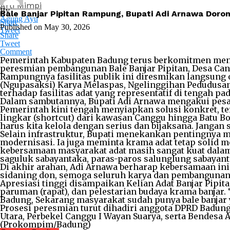
Arti Mimpi
By
Bale Banjar Pipitan Rampung, Bupati Adi Arnawa Dor
Agung Ayu
Share
Published on
May 30, 2026
Tweet
Share
Tweet
Comment
Pemerintah Kabupaten Badung terus berkomitmen menj
peresmian pembangunan Bale Banjar Pipitan, Desa Cang
Rampungnya fasilitas publik ini diresmikan langsung 
(Ngupasaksi) Karya Melaspas, Ngelinggihan Pedudusan 
terhadap fasilitas adat yang representatif di tengah pa
Dalam sambutannya, Bupati Adi Arnawa mengakui pesa
Pemerintah kini tengah menyiapkan solusi konkret, t
lingkar (shortcut) dari kawasan Canggu hingga Batu 
harus kita kelola dengan serius dan bijaksana. Jang
Selain infrastruktur, Bupati menekankan pentingnya 
modernisasi. Ia juga meminta krama adat tetap solid 
kebersamaan masyarakat adat masih sangat kuat dalam 
saguluk sabayantaka, paras-paros salunglung sabayant
Di akhir arahan, Adi Arnawa berharap kebersamaan in
sidaning don, semoga seluruh karya dan pembangunan 
Apresiasi tinggi disampaikan Kelian Adat Banjar Pipitan
paruman (rapat), dan pelestarian budaya krama banjar.
Badung, Sekarang masyarakat sudah punya bale banjar y
Prosesi peresmian turut dihadiri anggota DPRD Badung
Utara, Perbekel Canggu I Wayan Suarya, serta Bendesa 
(Prokompim/Badung)