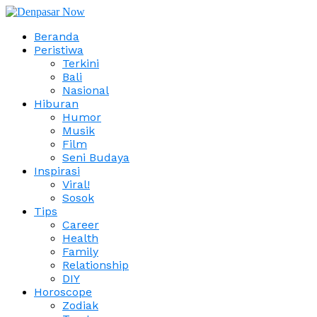
Beranda
Peristiwa
Terkini
Bali
Nasional
Hiburan
Humor
Musik
Film
Seni Budaya
Inspirasi
Viral!
Sosok
Tips
Career
Health
Family
Relationship
DIY
Horoscope
Zodiak