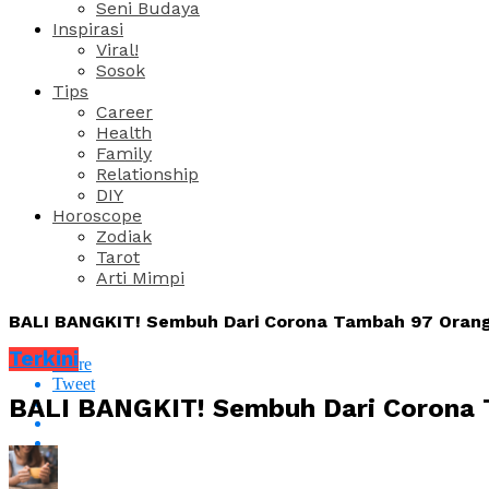
Seni Budaya
Inspirasi
Viral!
Sosok
Tips
Career
Health
Family
Relationship
DIY
Horoscope
Zodiak
Tarot
Arti Mimpi
BALI BANGKIT! Sembuh Dari Corona Tambah 97 Orang,
Terkini
Share
Tweet
BALI BANGKIT! Sembuh Dari Corona T