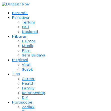
Beranda
Peristiwa
Terkini
Bali
Nasional
Hiburan
Humor
Musik
Film
Seni Budaya
Inspirasi
Viral!
Sosok
Tips
Career
Health
Family
Relationship
DIY
Horoscope
Zodiak