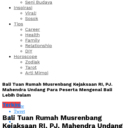
Seni Budaya
Inspirasi
Viral!
Sosok
Tips
Career
Health
Family
Relationship
DIY
Horoscope
Zodiak
Tarot
Arti Mimpi
Bali Tuan Rumah Musrenbang Kejaksaan RI, PJ.
Mahendra Undang Para Peserta Mengenal Bali
Lebih Dalam
Terkini
Share
Tweet
Bali Tuan Rumah Musrenbang
Kejaksaan RI, PJ. Mahendra Undang