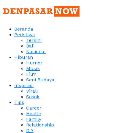
Beranda
Peristiwa
Terkini
Bali
Nasional
Hiburan
Humor
Musik
Film
Seni Budaya
Inspirasi
Viral!
Sosok
Tips
Career
Health
Family
Relationship
DIY