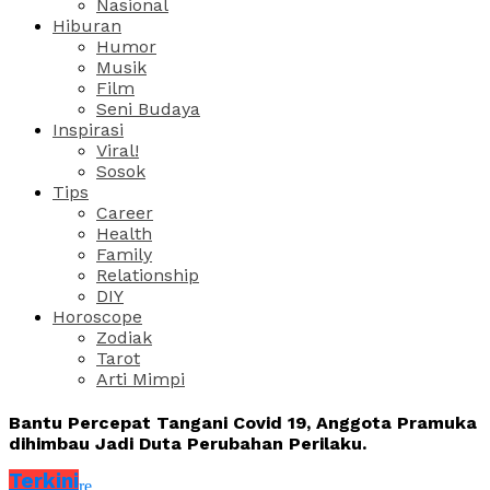
Nasional
Hiburan
Humor
Musik
Film
Seni Budaya
Inspirasi
Viral!
Sosok
Tips
Career
Health
Family
Relationship
DIY
Horoscope
Zodiak
Tarot
Arti Mimpi
Bantu Percepat Tangani Covid 19, Anggota Pramuka
dihimbau Jadi Duta Perubahan Perilaku.
Terkini
Share