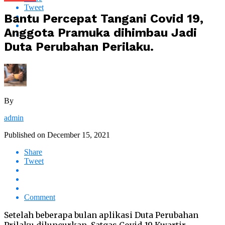
Tweet
Bantu Percepat Tangani Covid 19,
Anggota Pramuka dihimbau Jadi
Duta Perubahan Perilaku.
By
admin
Published on
December 15, 2021
Share
Tweet
Comment
Setelah beberapa bulan aplikasi Duta Perubahan
Prilaku diluncurkan, Satgas Covid-19 Kwartir