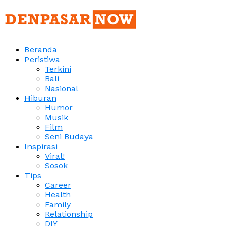
Beranda
Peristiwa
Terkini
Bali
Nasional
Hiburan
Humor
Musik
Film
Seni Budaya
Inspirasi
Viral!
Sosok
Tips
Career
Health
Family
Relationship
DIY