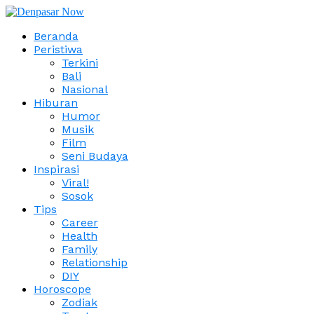
Beranda
Peristiwa
Terkini
Bali
Nasional
Hiburan
Humor
Musik
Film
Seni Budaya
Inspirasi
Viral!
Sosok
Tips
Career
Health
Family
Relationship
DIY
Horoscope
Zodiak