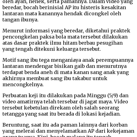
oleh ayah, nenek, serta pamannya. Dalam video yang
beredar, bocah berinisial AP itu histeris kesakitan
lantaran mata kanannya hendak dicongkel oleh
tangan ibunya.
Menurut informasi yang beredar, diketahui praktek
pencongkelan paksa bola mata tersebut dilakukan
atas dasar praktek ilmu hitam berbau pesugihan
yang tengah ditekuni keluarga tersebut.
Motif sang ibu tega menganiaya anak perempuannya
lantaran mendengar bisikan gaib dan menurutnya
terdapat benda aneh di mata kanan sang anak yang
akhirnya membuat sang ibu takabur untuk
mencongkelnya.
Perbuatan keji itu dilakukan pada Minggu (5/9) dan
video amatirnya telah tersebar di jagat maya. Video
tersebut kebetulan direkam oleh salah seorang
tetangga yang saat itu berada di lokasi kejadian.
Beruntung, saat itu ada paman lainnya dari korban
yang melerai dan menyelamatkan AP dari kekejaman
orang tuanya. Kini, bocah malang itu tengah