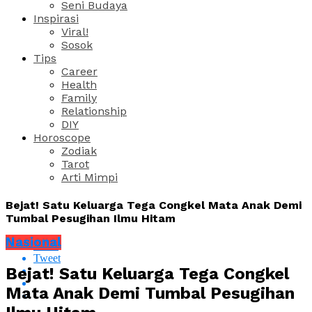
Seni Budaya
Inspirasi
Viral!
Sosok
Tips
Career
Health
Family
Relationship
DIY
Horoscope
Zodiak
Tarot
Arti Mimpi
Bejat! Satu Keluarga Tega Congkel Mata Anak Demi
Tumbal Pesugihan Ilmu Hitam
Nasional
Share
Tweet
Bejat! Satu Keluarga Tega Congkel
Mata Anak Demi Tumbal Pesugihan