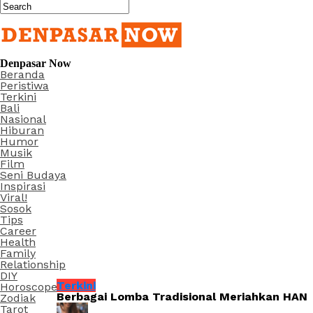
Denpasar Now
Beranda
Peristiwa
Terkini
Bali
Nasional
Hiburan
Humor
Musik
Film
Seni Budaya
Inspirasi
Viral!
Sosok
Tips
Career
Health
Family
Relationship
DIY
Terkini
Horoscope
Berbagai Lomba Tradisional Meriahkan HAN
Zodiak
Tarot