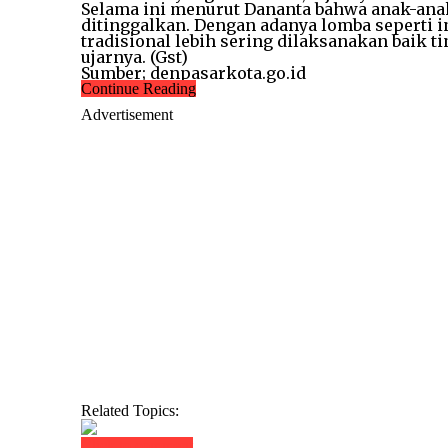
Selama ini menurut Dananta bahwa anak-anak
ditinggalkan. Dengan adanya lomba seperti 
tradisional lebih sering dilaksanakan baik t
ujarnya. (Gst)
Sumber; denpasarkota.go.id
Continue Reading
Advertisement
Related Topics:
Click to comment