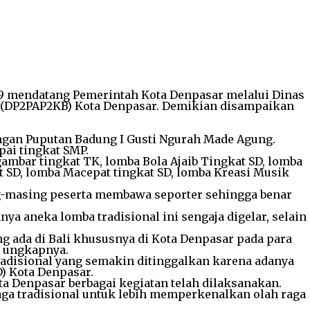
19 mendatang Pemerintah Kota Denpasar melalui Dinas
(DP2PAP2KB) Kota Denpasar. Demikian disampaikan
angan Puputan Badung I Gusti Ngurah Made Agung.
ai tingkat SMP.
mbar tingkat TK, lomba Bola Ajaib Tingkat SD, lomba
at SD, lomba Macepat tingkat SD, lomba Kreasi Musik
ing-masing peserta membawa seporter sehingga benar
a aneka lomba tradisional ini sengaja digelar, selain
g ada di Bali khususnya di Kota Denpasar pada para
” ungkapnya.
radisional yang semakin ditinggalkan karena adanya
) Kota Denpasar.
 Denpasar berbagai kegiatan telah dilaksanakan.
aga tradisional untuk lebih memperkenalkan olah raga