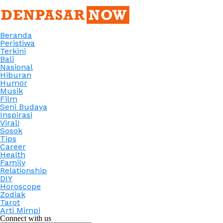
Beranda
Peristiwa
Terkini
Bali
Nasional
Hiburan
Humor
Musik
Film
Seni Budaya
Inspirasi
Viral!
Sosok
Tips
Career
Health
Family
Relationship
DIY
Horoscope
Zodiak
Tarot
Arti Mimpi
Connect with us