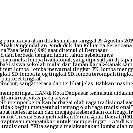
g puncaknya akan dilaksanakan tanggal 25 Agustus 20
Anak Pengendalian Penduduk dan Keluarga Berencana 
Yasa Senin (19/8) saat ditemui di Denpasar.
ah dan berbeda dengan tahun-tahun sebelumnya.
arnya aneka lomba tradisional, yang dipusatkan di lap
bagi siswa sekolah mulai dari taman kanak-kanak samp
iputi lomba lomba mewarnai tingkat TK, lomba mengga
gkat SD, lomba tajog tingkat SD, lomba terompah tingk
pantoret tingkat.
ersebut, sangat terasa dan terlihat jelas. Bahkan mas
memperingati HAN di Kota Denpasar termasuk didalamny
kan kreativitas pada siswa.
bih memperkenalkan berbagai olah raga tradisional yan
 tidak begitu mengetahui tentang olah raga tradisional
dapat melestarikan dan menjaga keberadaan olah raga t
menurut Tresna Yasa melibatkan Forum Anak Daerah (FAD
Praptawan mengatakan untuk memperingati HAN di Kota
 tradisional. “Kita sengaja melaksanakan lomba olah r