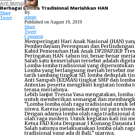
Arti Mimpi
Berbagai Lomba Tradisional Meriahkan HAN
By
Share
admin
Tweet
Published on
August 19, 2019
Share
Tweet
Comment
Memperingati Hari Anak Nasional (HAN) yan
Pemberdayaan Perempuan dan Perlindungan 
Kabid Pemenuhan Hak Anak DP2PAP2KB Tresna 
Peringatan HAN tahun ini, benar-benar meri
Salah satu kemeriahan tersebut adalah digel
Lomba-lomba tradisional yang diperuntukan 
Lomba yang berlangsung meriah tersebut mel
tarik tambang tingkat SD, lomba deduplak tin
Anti Sampah (KEMAS) tingkat SMP dan lomba 
Antusias peserta mengikuti kegiatan lomba t
terasa meriahnya.
Lebih lanjut Tresna Yasa mengatakan, lomba 
untuk memberikan semangat dan membangkit
“Lomba-lomba olah raga tradisional untuk le
siswa. Karena jaman sekarang ini para siswa
Dengan adanya lomba olah raga tradisional 
olah raga modern. Untuk kegiatan kali ini 
Ketua FAD Kota Denpasar I Komang Dananta 
Salah satunya melaksanakan lomba olah raga
tradisional yang ada di Bali,” ujarnya.