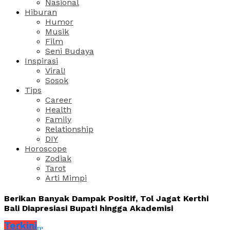
Nasional
Hiburan
Humor
Musik
Film
Seni Budaya
Inspirasi
Viral!
Sosok
Tips
Career
Health
Family
Relationship
DIY
Horoscope
Zodiak
Tarot
Arti Mimpi
Berikan Banyak Dampak Positif, Tol Jagat Kerthi
Bali Diapresiasi Bupati hingga Akademisi
Terkini
Share