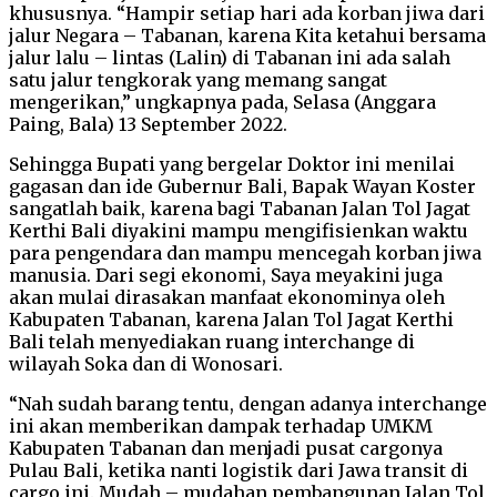
khususnya. “Hampir setiap hari ada korban jiwa dari
jalur Negara – Tabanan, karena Kita ketahui bersama
jalur lalu – lintas (Lalin) di Tabanan ini ada salah
satu jalur tengkorak yang memang sangat
mengerikan,” ungkapnya pada, Selasa (Anggara
Paing, Bala) 13 September 2022.
Sehingga Bupati yang bergelar Doktor ini menilai
gagasan dan ide Gubernur Bali, Bapak Wayan Koster
sangatlah baik, karena bagi Tabanan Jalan Tol Jagat
Kerthi Bali diyakini mampu mengifisienkan waktu
para pengendara dan mampu mencegah korban jiwa
manusia. Dari segi ekonomi, Saya meyakini juga
akan mulai dirasakan manfaat ekonominya oleh
Kabupaten Tabanan, karena Jalan Tol Jagat Kerthi
Bali telah menyediakan ruang interchange di
wilayah Soka dan di Wonosari.
“Nah sudah barang tentu, dengan adanya interchange
ini akan memberikan dampak terhadap UMKM
Kabupaten Tabanan dan menjadi pusat cargonya
Pulau Bali, ketika nanti logistik dari Jawa transit di
cargo ini. Mudah – mudahan pembangunan Jalan Tol