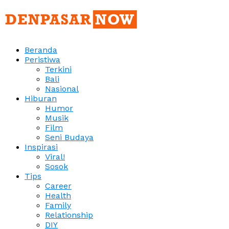
Beranda
Peristiwa
Terkini
Bali
Nasional
Hiburan
Humor
Musik
Film
Seni Budaya
Inspirasi
Viral!
Sosok
Tips
Career
Health
Family
Relationship
DIY