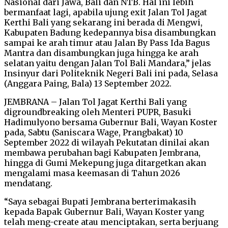
Nasional dari Jawa, Bali dan NTB. Hal ini lebih
bermanfaat lagi, apabila ujung exit Jalan Tol Jagat
Kerthi Bali yang sekarang ini berada di Mengwi,
Kabupaten Badung kedepannya bisa disambungkan
sampai ke arah timur atau Jalan By Pass Ida Bagus
Mantra dan disambungkan juga hingga ke arah
selatan yaitu dengan Jalan Tol Bali Mandara,” jelas
Insinyur dari Politeknik Negeri Bali ini pada, Selasa
(Anggara Paing, Bala) 13 September 2022.
JEMBRANA – Jalan Tol Jagat Kerthi Bali yang
digroundbreaking oleh Menteri PUPR, Basuki
Hadimulyono bersama Gubernur Bali, Wayan Koster
pada, Sabtu (Saniscara Wage, Prangbakat) 10
September 2022 di wilayah Pekutatan dinilai akan
membawa perubahan bagi Kabupaten Jembrana,
hingga di Gumi Mekepung juga ditargetkan akan
mengalami masa keemasan di Tahun 2026
mendatang.
“Saya sebagai Bupati Jembrana berterimakasih
kepada Bapak Gubernur Bali, Wayan Koster yang
telah meng-create atau menciptakan, serta berjuang