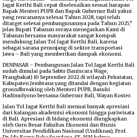
Jagat Kerthi Bali cepat diselesaikan sesuai harapan
Bapak Menteri PUPR dan Bapak Gubernur Bali yakni
yang rencananya selesai Tahun 2028, tapi telah
ditarget selesai pembangunannya pada Tahun 2025,”
jelas Bupati Tabanan seraya menegaskan Kami di
Tabanan bersama masyarakat sangat kompak
mendukung Jalan Tol Jagat Kerthi Bali, karena
sebagai sarana penunjang di sektor transportasi
Jawa – Bali yang memberikan dampak ekonomi.
DENPASAR – Pembangunan Jalan Tol Jagat Kerthi Bali
sudah dimulai pada Sabtu (Saniscara Wage,
Prangbakat) 10 September 2022 di wilayah Pekutatan,
Kabupaten Jembrana yang ditandai dengan kegiatan
groundbreaking oleh Menteri PUPR, Basuki
Hadimulyono bersama Gubernur Bali, Wayan Koster.
Jalan Tol Jagat Kerthi Bali menuai banyak apresiasi
dari kalangan akademisi ekonomi hingga pariwisata
di Bali. Apresiasi di bidang ekonomi diungkapkan
oleh Guru Besar Fakultas Ekonomi dan Bisnis
Universitas Pendidikan Nasional (Undiknas), Prof.
Dr. Ida Bagus Raka Suardana, SE.,MM bahwa