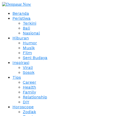
Beranda
Peristiwa
Terkini
Bali
Nasional
Hiburan
Humor
Musik
Film
Seni Budaya
Inspirasi
Viral!
Sosok
Tips
Career
Health
Family
Relationship
DIY
Horoscope
Zodiak