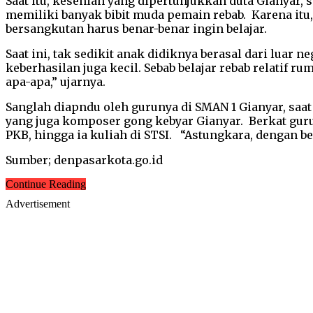
Saat itu, kesenian yang dipertunjukkan duta Gianyar, s
memiliki banyak bibit muda pemain rebab. Karena itu
bersangkutan harus benar-benar ingin belajar.
Saat ini, tak sedikit anak didiknya berasal dari luar
keberhasilan juga kecil. Sebab belajar rebab relatif r
apa-apa,” ujarnya.
Sanglah diapndu oleh gurunya di SMAN 1 Gianyar, saat
yang juga komposer gong kebyar Gianyar. Berkat gur
PKB, hingga ia kuliah di STSI. “Astungkara, dengan be
Sumber; denpasarkota.go.id
Continue Reading
Advertisement