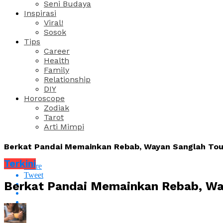
Seni Budaya
Inspirasi
Viral!
Sosok
Tips
Career
Health
Family
Relationship
DIY
Horoscope
Zodiak
Tarot
Arti Mimpi
Berkat Pandai Memainkan Rebab, Wayan Sanglah Tou
Terkini
Share
Tweet
Berkat Pandai Memainkan Rebab, Wa