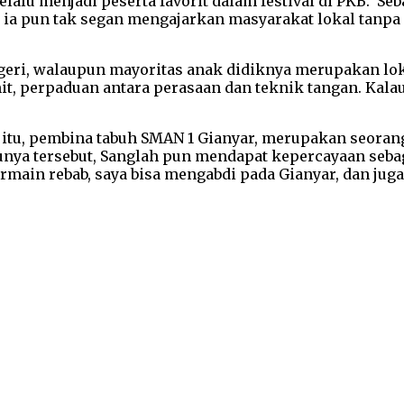
elalu menjadi peserta favorit dalam festival di PKB. Se
, ia pun tak segan mengajarkan masyarakat lokal tanpa
 negeri, walaupun mayoritas anak didiknya merupakan lok
umit, perpaduan antara perasaan dan teknik tangan. Kala
 itu, pembina tabuh SMAN 1 Gianyar, merupakan seorang
unya tersebut, Sanglah pun mendapat kepercayaan seba
rmain rebab, saya bisa mengabdi pada Gianyar, dan juga