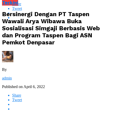
Terkini
Share
Tweet
Bersinergi Dengan PT Taspen
Wawali Arya Wibawa Buka
Sosialisasi Simgaji Berbasis Web
dan Program Taspen Bagi ASN
Pemkot Denpasar
By
admin
Published on
April 6, 2022
Share
Tweet