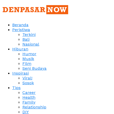
Beranda
Peristiwa
Terkini
Bali
Nasional
Hiburan
Humor
Musik
Film
Seni Budaya
Inspirasi
Viral!
Sosok
Tips
Career
Health
Family
Relationship
DIY