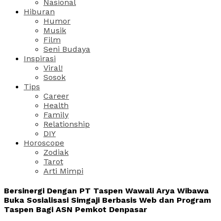
Nasional
Hiburan
Humor
Musik
Film
Seni Budaya
Inspirasi
Viral!
Sosok
Tips
Career
Health
Family
Relationship
DIY
Horoscope
Zodiak
Tarot
Arti Mimpi
Bersinergi Dengan PT Taspen Wawali Arya Wibawa
Buka Sosialisasi Simgaji Berbasis Web dan Program
Taspen Bagi ASN Pemkot Denpasar