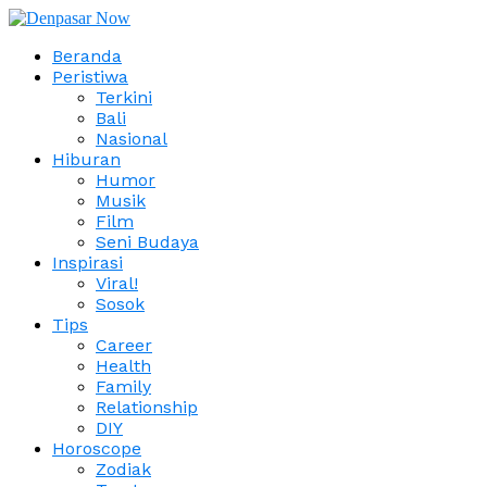
Beranda
Peristiwa
Terkini
Bali
Nasional
Hiburan
Humor
Musik
Film
Seni Budaya
Inspirasi
Viral!
Sosok
Tips
Career
Health
Family
Relationship
DIY
Horoscope
Zodiak