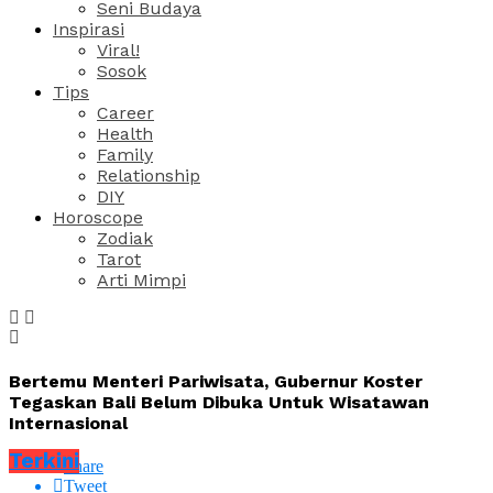
Seni Budaya
Inspirasi
Viral!
Sosok
Tips
Career
Health
Family
Relationship
DIY
Horoscope
Zodiak
Tarot
Arti Mimpi
Bertemu Menteri Pariwisata, Gubernur Koster
Tegaskan Bali Belum Dibuka Untuk Wisatawan
Internasional
Terkini
Share
Tweet