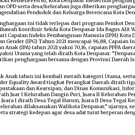
garakan KemenPPPA RI, Kota Denpasar menerima pengha
akan OPD serta desa/kelurahan juga diberikan pengharg
ndalian Penduduk dan Keluarga Berencana Kota Denpas
nghargaan ini tidak terlepas dari program Pemkot De
ibawah koordinir Sekda Kota Denpasar Ida Bagus Alit 
ari Capaian Indeks Pembangunan Manusia (IPM) Kota D
an Gender (IPG) Tahun 2021 mencapai 96,88, Capaian I
 Anak (IPA) tahun 2021 yakni 70,16, capaian PPPA daer
1 yakni Utama yang telah diraih Kota Denpasar. “Denpa
erikan penghargaan bersama dengan Provinsi Daerah Is
ak Anak tahun ini kembali meraih kategori Utama, se
r Equality Award tingkat Perangkat Daerah diraih tig
Perpustakaan dan Kearsipan, dan Dinas Komunikasi, Inf
raih Juar I Kelurahan Dangin Puri, Juara II Kelurahan 
Juara I diraih Desa Tegal Harum, Juara II Desa Tegal Ke
urahan dilaksanakan Walikota Denpasar,” ujarnya, se
a strategi kedepan agar desa adat turut berperan d