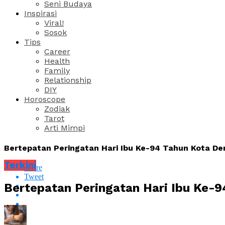
Seni Budaya
Inspirasi
Viral!
Sosok
Tips
Career
Health
Family
Relationship
DIY
Horoscope
Zodiak
Tarot
Arti Mimpi
Bertepatan Peringatan Hari Ibu Ke-94 Tahun Kota D
Terkini
Share
Tweet
Bertepatan Peringatan Hari Ibu Ke-