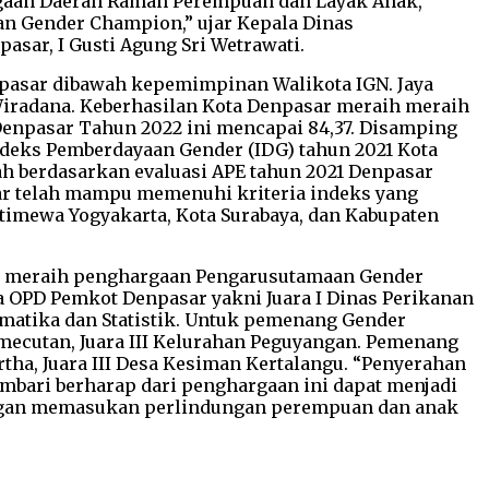
rgaan Daerah Ramah Perempuan dan Layak Anak,
aan Gender Champion,” ujar Kepala Dinas
ar, I Gusti Agung Sri Wetrawati.
npasar dibawah kepemimpinan Walikota IGN. Jaya
Wiradana. Keberhasilan Kota Denpasar meraih meraih
enpasar Tahun 2022 ini mencapai 84,37. Disamping
ndeks Pemberdayaan Gender (IDG) tahun 2021 Kota
ah berdasarkan evaluasi APE tahun 2021 Denpasar
sar telah mampu memenuhi kriteria indeks yang
timewa Yogyakarta, Kota Surabaya, dan Kabupaten
rta meraih penghargaan Pengarusutamaan Gender
a OPD Pemkot Denpasar yakni Juara I Dinas Perikanan
ormatika dan Statistik. Untuk pemenang Gender
Pemecutan, Juara III Kelurahan Peguyangan. Pemenang
rtha, Juara III Desa Kesiman Kertalangu. “Penyerahan
mbari berharap dari penghargaan ini dapat menjadi
engan memasukan perlindungan perempuan dan anak