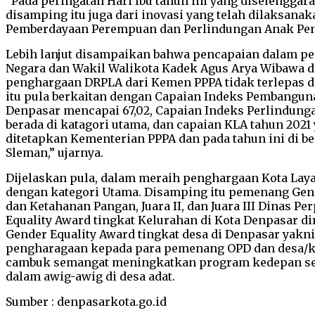
“Pada peringatan Hari Ibu tahun ini yang diseleng
disamping itu juga dari inovasi yang telah dilaksan
Pemberdayaan Perempuan dan Perlindungan Anak Penge
Lebih lanjut disampaikan bahwa pencapaian dalam pe
Negara dan Wakil Walikota Kadek Agus Arya Wibawa d
penghargaan DRPLA dari Kemen PPPA tidak terlepas d
itu pula berkaitan dengan Capaian Indeks Pembangun
Denpasar mencapai 67,02, Capaian Indeks Perlindungan
berada di katagori utama, dan capaian KLA tahun 202
ditetapkan Kementerian PPPA dan pada tahun ini di b
Sleman,” ujarnya.
Dijelaskan pula, dalam meraih penghargaan Kota Lay
dengan kategori Utama. Disamping itu pemenang Gende
dan Ketahanan Pangan, Juara II, dan Juara III Dinas 
Equality Award tingkat Kelurahan di Kota Denpasar di
Gender Equality Award tingkat desa di Denpasar yakni 
pengharagaan kepada para pemenang OPD dan desa/kel
cambuk semangat meningkatkan program kedepan sert
dalam awig-awig di desa adat.
Sumber : denpasarkota.go.id