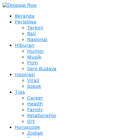
Beranda
Peristiwa
Terkini
Bali
Nasional
Hiburan
Humor
Musik
Film
Seni Budaya
Inspirasi
Viral!
Sosok
Tips
Career
Health
Family
Relationship
DIY
Horoscope
Zodiak