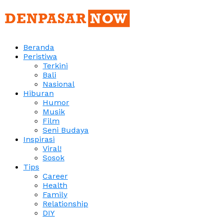
Beranda
Peristiwa
Terkini
Bali
Nasional
Hiburan
Humor
Musik
Film
Seni Budaya
Inspirasi
Viral!
Sosok
Tips
Career
Health
Family
Relationship
DIY