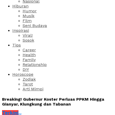
Nasional
Hiburan
Humor
Musik
Film
Seni Budaya
Inspirasi
Viral!
Sosok
Tips
Career
Health
Family
Relationship
DIY
Horoscope
Zodiak
Tarot
Arti Mimpi
Breaking! Gubernur Koster Perluas PPKM Hingga
Gianyar, Klungkung dan Tabanan
Terkini
Share