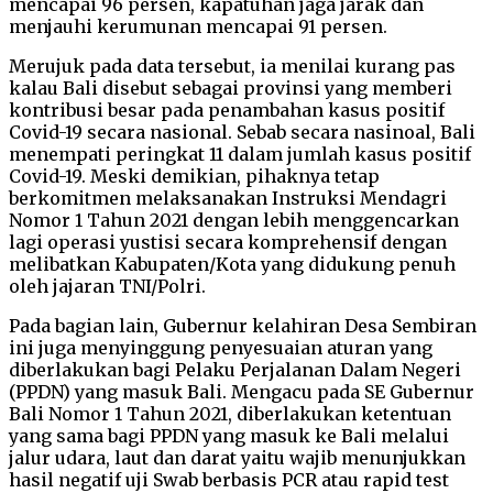
mencapai 96 persen, kapatuhan jaga jarak dan
menjauhi kerumunan mencapai 91 persen.
Merujuk pada data tersebut, ia menilai kurang pas
kalau Bali disebut sebagai provinsi yang memberi
kontribusi besar pada penambahan kasus positif
Covid-19 secara nasional. Sebab secara nasinoal, Bali
menempati peringkat 11 dalam jumlah kasus positif
Covid-19. Meski demikian, pihaknya tetap
berkomitmen melaksanakan Instruksi Mendagri
Nomor 1 Tahun 2021 dengan lebih menggencarkan
lagi operasi yustisi secara komprehensif dengan
melibatkan Kabupaten/Kota yang didukung penuh
oleh jajaran TNI/Polri.
Pada bagian lain, Gubernur kelahiran Desa Sembiran
ini juga menyinggung penyesuaian aturan yang
diberlakukan bagi Pelaku Perjalanan Dalam Negeri
(PPDN) yang masuk Bali. Mengacu pada SE Gubernur
Bali Nomor 1 Tahun 2021, diberlakukan ketentuan
yang sama bagi PPDN yang masuk ke Bali melalui
jalur udara, laut dan darat yaitu wajib menunjukkan
hasil negatif uji Swab berbasis PCR atau rapid test