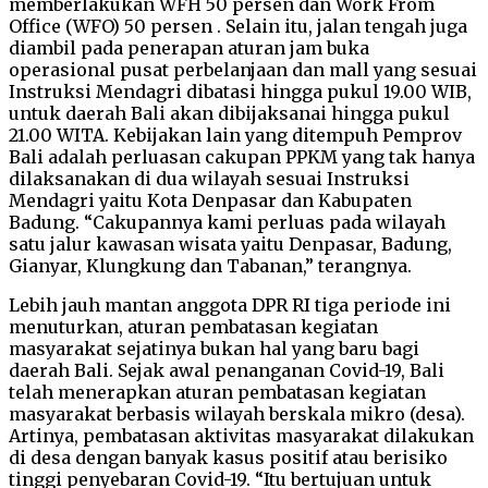
memberlakukan WFH 50 persen dan Work From
Office (WFO) 50 persen . Selain itu, jalan tengah juga
diambil pada penerapan aturan jam buka
operasional pusat perbelanjaan dan mall yang sesuai
Instruksi Mendagri dibatasi hingga pukul 19.00 WIB,
untuk daerah Bali akan dibijaksanai hingga pukul
21.00 WITA. Kebijakan lain yang ditempuh Pemprov
Bali adalah perluasan cakupan PPKM yang tak hanya
dilaksanakan di dua wilayah sesuai Instruksi
Mendagri yaitu Kota Denpasar dan Kabupaten
Badung. “Cakupannya kami perluas pada wilayah
satu jalur kawasan wisata yaitu Denpasar, Badung,
Gianyar, Klungkung dan Tabanan,” terangnya.
Lebih jauh mantan anggota DPR RI tiga periode ini
menuturkan, aturan pembatasan kegiatan
masyarakat sejatinya bukan hal yang baru bagi
daerah Bali. Sejak awal penanganan Covid-19, Bali
telah menerapkan aturan pembatasan kegiatan
masyarakat berbasis wilayah berskala mikro (desa).
Artinya, pembatasan aktivitas masyarakat dilakukan
di desa dengan banyak kasus positif atau berisiko
tinggi penyebaran Covid-19. “Itu bertujuan untuk