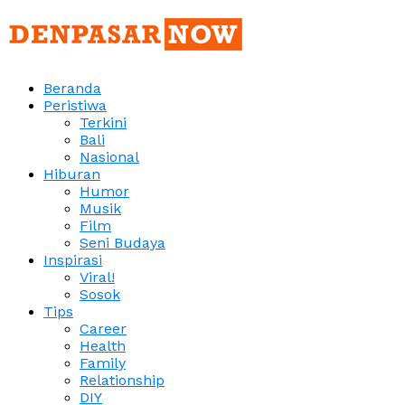
Beranda
Peristiwa
Terkini
Bali
Nasional
Hiburan
Humor
Musik
Film
Seni Budaya
Inspirasi
Viral!
Sosok
Tips
Career
Health
Family
Relationship
DIY