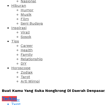
Nasional
Hiburan
Humor
Musik
Film
Seni Budaya
Inspirasi
Viral!
Sosok
Tips
Career
Health
Family
Relationship
DIY
Horoscope
Zodiak
Tarot
Arti Mimpi
Buat Kamu Yang Suka Nongkrong Di Daerah Denpasar,
Terkini
Share
Tweet