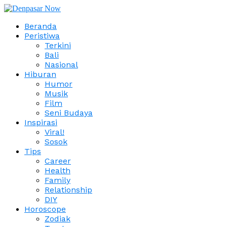
Beranda
Peristiwa
Terkini
Bali
Nasional
Hiburan
Humor
Musik
Film
Seni Budaya
Inspirasi
Viral!
Sosok
Tips
Career
Health
Family
Relationship
DIY
Horoscope
Zodiak