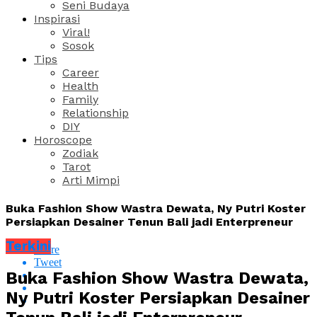
Seni Budaya
Inspirasi
Viral!
Sosok
Tips
Career
Health
Family
Relationship
DIY
Horoscope
Zodiak
Tarot
Arti Mimpi
Buka Fashion Show Wastra Dewata, Ny Putri Koster
Persiapkan Desainer Tenun Bali jadi Enterpreneur
Terkini
Share
Tweet
Buka Fashion Show Wastra Dewata,
Ny Putri Koster Persiapkan Desainer