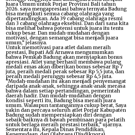
Juara Umum untuk Porjar Provinsi Bali tahun
2026. saya mengapresiasi bahwa ternyata Badung
bisa mengikuti semua cabang olahraga yang
dipertandingkan. Ada 39 cabang olahraga resmi
dan 3 cabang olahraga eksebisi. Dan dari sana kita
bisa melihat bahwa potensi untuk juara itu tentu
cukup besar. Dan mudah-mudahan dengan
motivasi, dengan semangat bisa menjadi juara
umum,” jelasnya.
Untuk memotivasi para atlet dalam meraih
prestasi, Bupati Adi Arnawa mengumumkan
bahwa Pemkab Badung akan menyiapkan bonus
apresiasi. Atlet yang berhasil membawa pulang
medali emas akan diberikan bonus sebesar Rp 7
juta, peraih medali perak sebesar Rp 5,5 juta, dan
peraih medali perunggu sebesar Rp 4,5 juta.
“Mudah-mudahan itu akan menjadi penyemangat
daripada anak-anak, sehingga anak-anak merasa
bahwa dalam setiap pertandingan, pemerintah
daerah hadir. Dan mudah-mudahan dengan
kondisi seperti itu, Badung bisa meraih juara
umum. Walaupun tantangannya cukup berat, Saya
yakin dan percaya seluruh atlet Porjar Kabupaten
Badung sudah mempersiapkan diri dengan
sebaik-baiknya di bawah pembinaan para pelatih
untuk berlaga meraih prestasi terbaik,” ujarnya.
Sementara itu, Kepala Dinas Pendidikan,
Kepemudaan, dan Olahraga (Disdikpora)