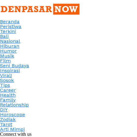
Beranda
Peristiwa
Terkini
Bali
Nasional
Hiburan
Humor
Musik
Film
Seni Budaya
Inspirasi
Viral!
Sosok
Tips
Career
Health
Family
Relationship
DIY
Horoscope
Zodiak
Tarot
Arti Mimpi
Connect with us