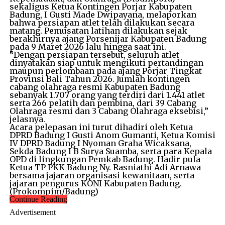
sekaligus Ketua Kontingen Porjar Kabupaten
Badung, I Gusti Made Dwipayana, melaporkan
bahwa persiapan atlet telah dilakukan secara
matang. Pemusatan latihan dilakukan sejak
berakhirnya ajang Porsenijar Kabupaten Badung
pada 9 Maret 2026 lalu hingga saat ini.
“Dengan persiapan tersebut, seluruh atlet
dinyatakan siap untuk mengikuti pertandingan
maupun perlombaan pada ajang Porjar Tingkat
Provinsi Bali Tahun 2026. Jumlah kontingen
cabang olahraga resmi Kabupaten Badung
sebanyak 1.707 orang yang terdiri dari 1.441 atlet
serta 266 pelatih dan pembina, dari 39 Cabang
Olahraga resmi dan 3 Cabang Olahraga eksebisi,”
jelasnya.
Acara pelepasan ini turut dihadiri oleh Ketua
DPRD Badung I Gusti Anom Gumanti, Ketua Komisi
IV DPRD Badung I Nyoman Graha Wicaksana,
Sekda Badung I B Surya Suamba, serta para Kepala
OPD di lingkungan Pemkab Badung. Hadir pula
Ketua TP PKK Badung Ny. Rasniathi Adi Arnawa
bersama jajaran organisasi kewanitaan, serta
jajaran pengurus KONI Kabupaten Badung.
(Prokompim/Badung)
Continue Reading
Advertisement